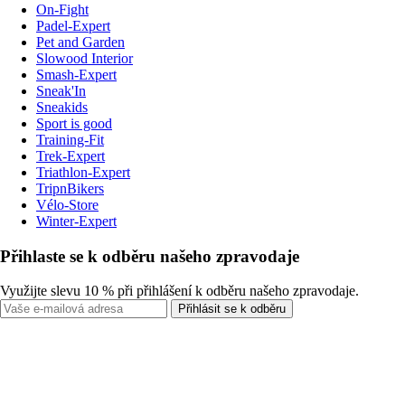
On-Fight
Padel-Expert
Pet and Garden
Slowood Interior
Smash-Expert
Sneak'In
Sneakids
Sport is good
Training-Fit
Trek-Expert
Triathlon-Expert
TripnBikers
Vélo-Store
Winter-Expert
Přihlaste se k odběru našeho zpravodaje
Využijte slevu 10 % při přihlášení k odběru našeho zpravodaje.
Přihlásit se k odběru