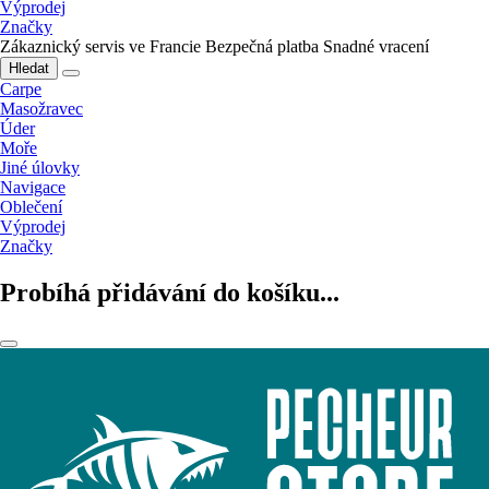
Výprodej
Značky
Zákaznický servis ve Francie
Bezpečná platba
Snadné vracení
Hledat
Carpe
Masožravec
Úder
Moře
Jiné úlovky
Navigace
Oblečení
Výprodej
Značky
Probíhá přidávání do košíku...