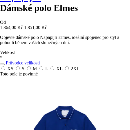
Dámské polo Elmes
Od
1 864,00 Kč
1 851,00 Kč
Objevte dámské polo Napapijri Elmes, ideální spojenec pro styl a
pohodlí během vašich slunečných dní.
Velikost
*
Průvodce velikostí
XS
S
M
L
XL
2XL
Toto pole je povinné