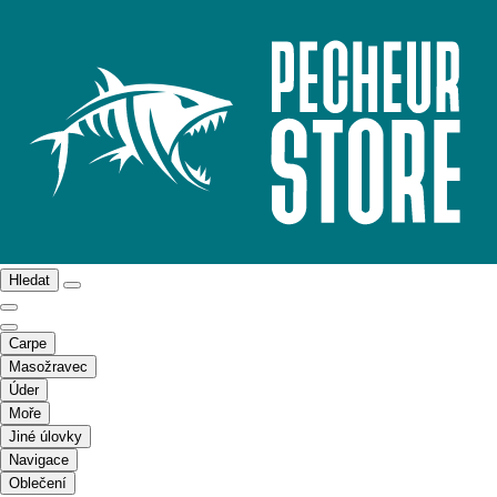
Hledat
Carpe
Masožravec
Úder
Moře
Jiné úlovky
Navigace
Oblečení