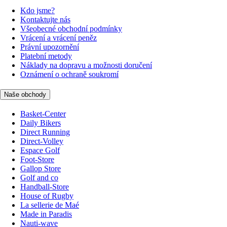
Kdo jsme?
Kontaktujte nás
Všeobecné obchodní podmínky
Vrácení a vrácení peněz
Právní upozornění
Platební metody
Náklady na dopravu a možnosti doručení
Oznámení o ochraně soukromí
Naše obchody
Basket-Center
Daily Bikers
Direct Running
Direct-Volley
Espace Golf
Foot-Store
Gallop Store
Golf and co
Handball-Store
House of Rugby
La sellerie de Maé
Made in Paradis
Nauti-wave