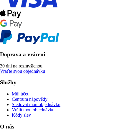
Doprava a vrácení
30 dní na rozmyšlenou
Vraťte svou objednávku
Služby
Můj účet
Centrum nápovědy
Sledovat mou objednávku
Vrátit mou objednávku
Kódy slev
O nás