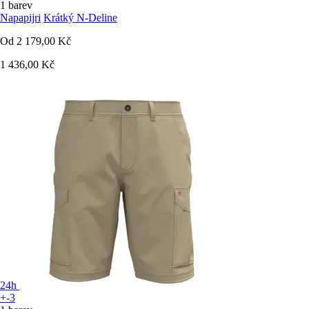
1 barev
Napapijri
Krátký N-Deline
Od
2 179,00 Kč
1 436,00 Kč
24h
+-3