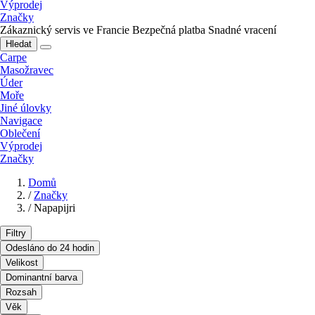
Výprodej
Značky
Zákaznický servis ve Francie
Bezpečná platba
Snadné vracení
Hledat
Carpe
Masožravec
Úder
Moře
Jiné úlovky
Navigace
Oblečení
Výprodej
Značky
Domů
/
Značky
/
Napapijri
Filtry
Odesláno do 24 hodin
Velikost
Dominantní barva
Rozsah
Věk