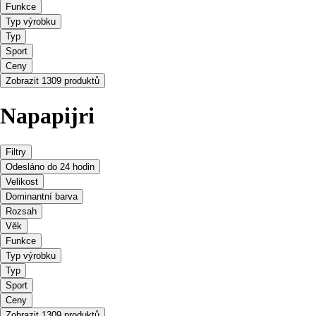
Funkce
Typ výrobku
Typ
Sport
Ceny
Zobrazit 1309 produktů
Napapijri
Filtry
Odesláno do 24 hodin
Velikost
Dominantní barva
Rozsah
Věk
Funkce
Typ výrobku
Typ
Sport
Ceny
Zobrazit 1309 produktů