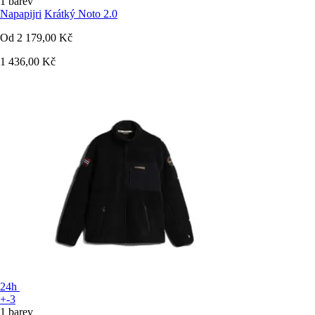
1 barev
Napapijri
Krátký Noto 2.0
Od
2 179,00 Kč
1 436,00 Kč
24h
+-3
1 barev