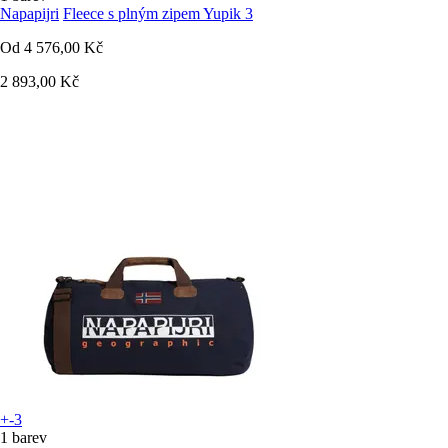
Napapijri
Fleece s plným zipem Yupik 3
Od
4 576,00 Kč
2 893,00 Kč
+-3
1 barev