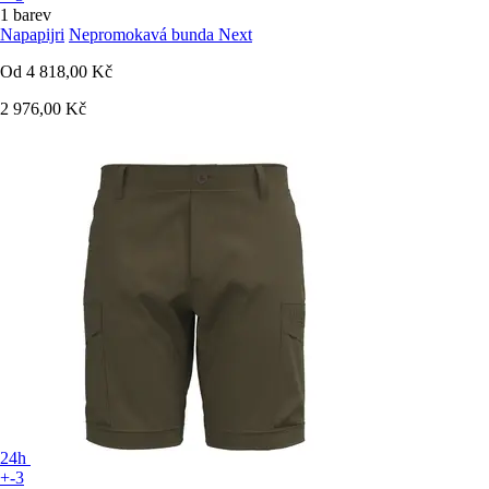
1 barev
Napapijri
Nepromokavá bunda Next
Od
4 818,00 Kč
2 976,00 Kč
24h
+-3