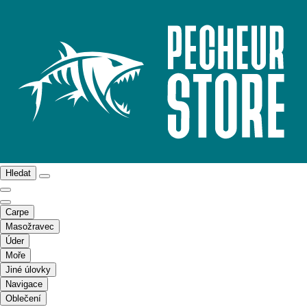
Hledat
Carpe
Masožravec
Úder
Moře
Jiné úlovky
Navigace
Oblečení