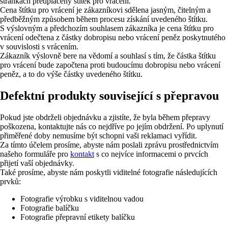
stránkách předplacený štítek pro vrácení.
Cena štítku pro vrácení je zákazníkovi sdělena jasným, čitelným a
předběžným způsobem během procesu získání uvedeného štítku.
S výslovným a předchozím souhlasem zákazníka je cena štítku pro
vrácení odečtena z částky dobropisu nebo vrácení peněz poskytnutého
v souvislosti s vrácením.
Zákazník výslovně bere na vědomí a souhlasí s tím, že částka štítku
pro vrácení bude započtena proti budoucímu dobropisu nebo vrácení
peněz, a to do výše částky uvedeného štítku.
Defektní produkty související s přepravou
Pokud jste obdrželi objednávku a zjistíte, že byla během přepravy
poškozena, kontaktujte nás co nejdříve po jejím obdržení. Po uplynutí
přiměřené doby nemusíme být schopni vaši reklamaci vyřídit.
Za tímto účelem prosíme, abyste nám poslali zprávu prostřednictvím
našeho formuláře pro
kontakt
s co nejvíce informacemi o prvcích
přijetí vaší objednávky.
Také prosíme, abyste nám poskytli viditelné fotografie následujících
prvků:
Fotografie výrobku s viditelnou vadou
Fotografie balíčku
Fotografie přepravní etikety balíčku