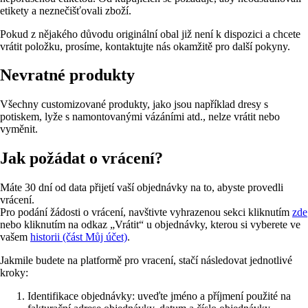
etikety a neznečišťovali zboží.
Pokud z nějakého důvodu originální obal již není k dispozici a chcete
vrátit položku, prosíme, kontaktujte nás okamžitě pro další pokyny.
Nevratné produkty
Všechny customizované produkty, jako jsou například dresy s
potiskem, lyže s namontovanými vázáními atd., nelze vrátit nebo
vyměnit.
Jak požádat o vrácení?
Máte 30 dní od data přijetí vaší objednávky na to, abyste provedli
vrácení.
Pro podání žádosti o vrácení, navštivte vyhrazenou sekci kliknutím
zde
nebo kliknutím na odkaz „Vrátit“ u objednávky, kterou si vyberete ve
vašem
historii (část Můj účet)
.
Jakmile budete na platformě pro vracení, stačí následovat jednotlivé
kroky:
Identifikace objednávky: uveďte jméno a příjmení použité na