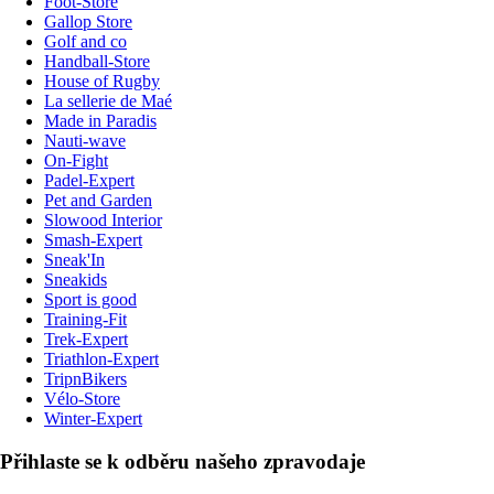
Foot-Store
Gallop Store
Golf and co
Handball-Store
House of Rugby
La sellerie de Maé
Made in Paradis
Nauti-wave
On-Fight
Padel-Expert
Pet and Garden
Slowood Interior
Smash-Expert
Sneak'In
Sneakids
Sport is good
Training-Fit
Trek-Expert
Triathlon-Expert
TripnBikers
Vélo-Store
Winter-Expert
Přihlaste se k odběru našeho zpravodaje