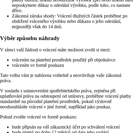
neposkytnete důkaz o odeslání výrobku, podle toho, co nastane
dříve.
Zákonná záruka shody: Vrácení dlužných částek proběhne po
obdržení vráceného výrobku nebo důkazu o jeho odeslání,
nejpozději však do 14 dnů.
Výběr způsobu náhrady
V rámci vaší žádosti o vrácení máte možnost zvolit si mezi:
vrácením na platební prostředek použitý při objednávce
vrácením ve formě poukazu
Tato volba vám je nabízena volitelně a neovlivňuje vaše zákonná
práva.
V souladu s ustanoveními spotřebitelského práva, zejména při
uplatňování práva na odstoupení od smlouvy, proběhne vrácení platby
standardně na původní platební prostředek, pokud výslovně
neodsouhlásíte vrácení v jiné formě, například jako poukaz.
Pokud zvolíte vrácení ve formě poukazu:
bude připsán na váš zákaznický účet po schválení vrácení
bude platný po dobu 12 měsíců od data jeho vydání