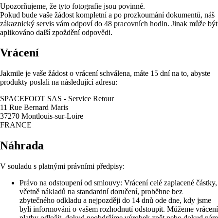
Upozorňujeme, že tyto fotografie jsou povinné.
Pokud bude vaše žádost kompletní a po prozkoumání dokumentů, náš
zákaznický servis vám odpoví do 48 pracovních hodin. Jinak může být
aplikováno další zpoždění odpovědi.
Vrácení
Jakmile je vaše žádost o vrácení schválena, máte 15 dní na to, abyste
produkty poslali na následující adresu:
SPACEFOOT SAS - Service Retour
11 Rue Bernard Maris
37270 Montlouis-sur-Loire
FRANCE
Náhrada
V souladu s platnými právními předpisy:
Právo na odstoupení od smlouvy: Vrácení celé zaplacené částky,
včetně nákladů na standardní doručení, proběhne bez
zbytečného odkladu a nejpozději do 14 dnů ode dne, kdy jsme
byli informováni o vašem rozhodnutí odstoupit. Můžeme vrácení
platby odložit, dokud neobdržíme výrobek zpět nebo dokud nám