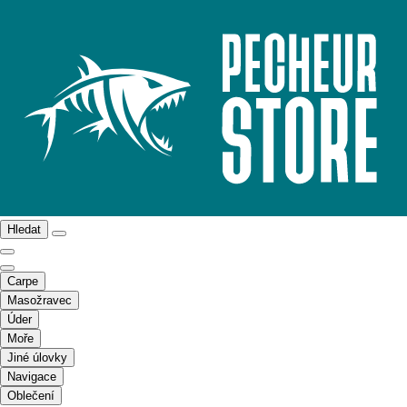
Hledat
Carpe
Masožravec
Úder
Moře
Jiné úlovky
Navigace
Oblečení