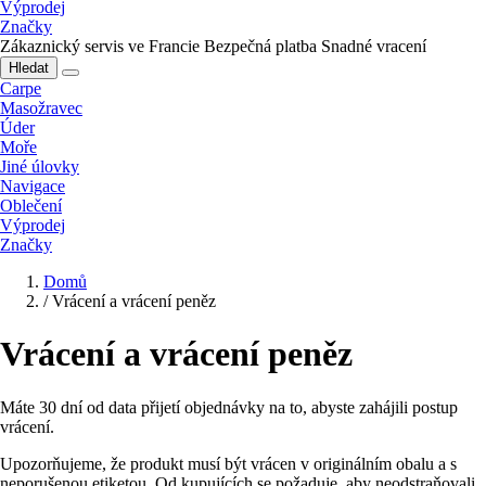
Výprodej
Značky
Zákaznický servis ve Francie
Bezpečná platba
Snadné vracení
Hledat
Carpe
Masožravec
Úder
Moře
Jiné úlovky
Navigace
Oblečení
Výprodej
Značky
Domů
/
Vrácení a vrácení peněz
Vrácení a vrácení peněz
Máte 30 dní od data přijetí objednávky na to, abyste zahájili postup
vrácení.
Upozorňujeme, že produkt musí být vrácen v originálním obalu a s
neporušenou etiketou. Od kupujících se požaduje, aby neodstraňovali