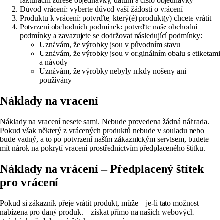
fakturační adrese objednávky, datum a číslo objednávky
Důvod vrácení: vyberte důvod vaší žádosti o vrácení
Produktu k vrácení: potvrďte, který(é) produkt(y) chcete vrátit
Potvrzení obchodních podmínek: potvrďte naše obchodní
podmínky a zavazujete se dodržovat následující podmínky:
Uznávám, že výrobky jsou v původním stavu
Uznávám, že výrobky jsou v originálním obalu s etiketami
a návody
Uznávám, že výrobky nebyly nikdy nošeny ani
používány
Náklady na vracení
Náklady na vracení nesete sami. Nebude provedena žádná náhrada.
Pokud však některý z vrácených produktů nebude v souladu nebo
bude vadný, a to po potvrzení naším zákaznickým servisem, budete
mít nárok na pokrytí vracení prostřednictvím předplaceného štítku.
Náklady na vrácení – Předplacený štítek
pro vrácení
Pokud si zákazník přeje vrátit produkt, může – je-li tato možnost
nabízena pro daný produkt – získat přímo na našich webových