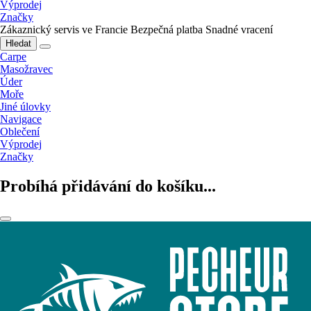
Výprodej
Značky
Zákaznický servis ve Francie
Bezpečná platba
Snadné vracení
Hledat
Carpe
Masožravec
Úder
Moře
Jiné úlovky
Navigace
Oblečení
Výprodej
Značky
Probíhá přidávání do košíku...