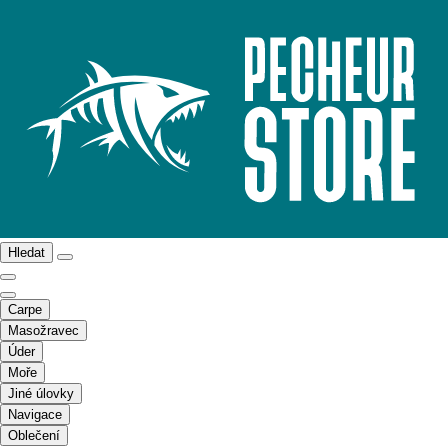
Hledat
Carpe
Masožravec
Úder
Moře
Jiné úlovky
Navigace
Oblečení