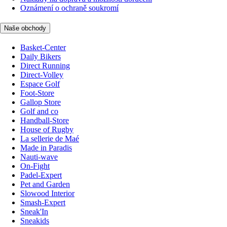
Oznámení o ochraně soukromí
Naše obchody
Basket-Center
Daily Bikers
Direct Running
Direct-Volley
Espace Golf
Foot-Store
Gallop Store
Golf and co
Handball-Store
House of Rugby
La sellerie de Maé
Made in Paradis
Nauti-wave
On-Fight
Padel-Expert
Pet and Garden
Slowood Interior
Smash-Expert
Sneak'In
Sneakids