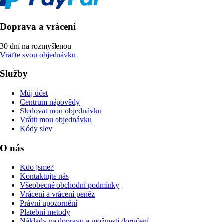
Doprava a vrácení
30 dní na rozmyšlenou
Vraťte svou objednávku
Služby
Můj účet
Centrum nápovědy
Sledovat mou objednávku
Vrátit mou objednávku
Kódy slev
O nás
Kdo jsme?
Kontaktujte nás
Všeobecné obchodní podmínky
Vrácení a vrácení peněz
Právní upozornění
Platební metody
Náklady na dopravu a možnosti doručení