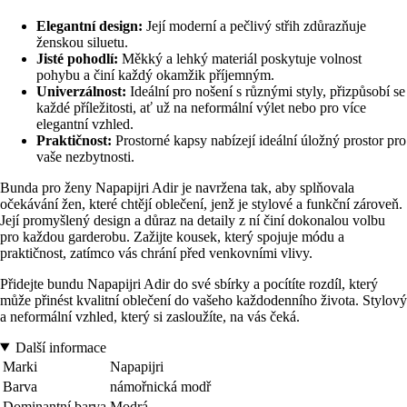
Elegantní design:
Její moderní a pečlivý střih zdůrazňuje
ženskou siluetu.
Jisté pohodlí:
Měkký a lehký materiál poskytuje volnost
pohybu a činí každý okamžik příjemným.
Univerzálnost:
Ideální pro nošení s různými styly, přizpůsobí se
každé příležitosti, ať už na neformální výlet nebo pro více
elegantní vzhled.
Praktičnost:
Prostorné kapsy nabízejí ideální úložný prostor pro
vaše nezbytnosti.
Bunda pro ženy Napapijri Adir je navržena tak, aby splňovala
očekávání žen, které chtějí oblečení, jenž je stylové a funkční zároveň.
Její promyšlený design a důraz na detaily z ní činí dokonalou volbu
pro každou garderobu. Zažijte kousek, který spojuje módu a
praktičnost, zatímco vás chrání před venkovními vlivy.
Přidejte bundu Napapijri Adir do své sbírky a pocítíte rozdíl, který
může přinést kvalitní oblečení do vašeho každodenního života. Stylový
a neformální vzhled, který si zasloužíte, na vás čeká.
Další informace
Marki
Napapijri
Barva
námořnická modř
Dominantní barva
Modrá