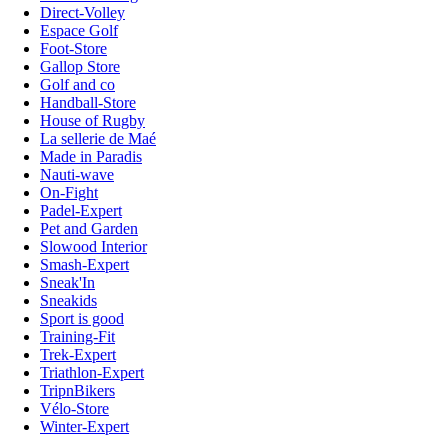
Direct-Volley
Espace Golf
Foot-Store
Gallop Store
Golf and co
Handball-Store
House of Rugby
La sellerie de Maé
Made in Paradis
Nauti-wave
On-Fight
Padel-Expert
Pet and Garden
Slowood Interior
Smash-Expert
Sneak'In
Sneakids
Sport is good
Training-Fit
Trek-Expert
Triathlon-Expert
TripnBikers
Vélo-Store
Winter-Expert