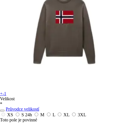
+-1
Velikost
*
Průvodce velikostí
XS
S
24h
M
L
XL
3XL
Toto pole je povinné