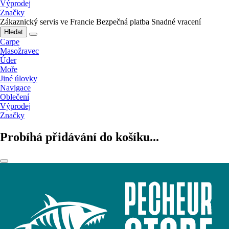
Výprodej
Značky
Zákaznický servis ve Francie
Bezpečná platba
Snadné vracení
Hledat
Carpe
Masožravec
Úder
Moře
Jiné úlovky
Navigace
Oblečení
Výprodej
Značky
Probíhá přidávání do košíku...