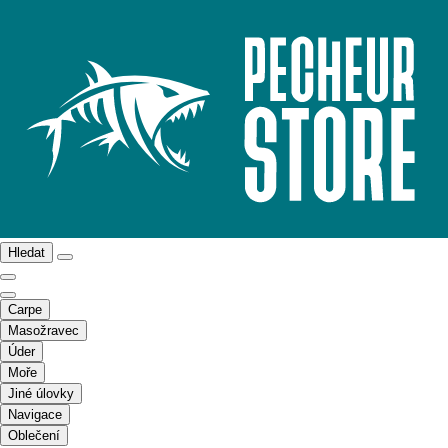
Hledat
Carpe
Masožravec
Úder
Moře
Jiné úlovky
Navigace
Oblečení