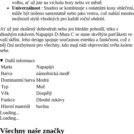
volbu, ať už jste na vrcholu hory nebo ve městě.
Univerzálnost
: Snadno se kombinuje s ostatními kusy oblečení,
může být nošeno samostatně nebo jako vrstva, což nabízí mnoho
možností stylů vhodných pro každé roční období.
Ať už jste zkušený dobrodruh nebo jen hledáte pohodlí, triko s
dlouhým rukávem Napapijri D-Mura C se stane skvělým parťákem ve
vaší skříni. Jeho design spojuje současnou estetiku a funkčnost, což z
něj činí nezbytnost pro všechny, kdo mají rádi objevování světa kolem
sebe.
Další informace
Marki
Napapijri
Barva
námořnická modř
Dominantní barva
Modrá
Typ
Muž
Věk
Dospělý
Funkce
Dlouhé rukávy
Hlavní materiál
bavlna
Loading...
Loading...
Všechny naše značky