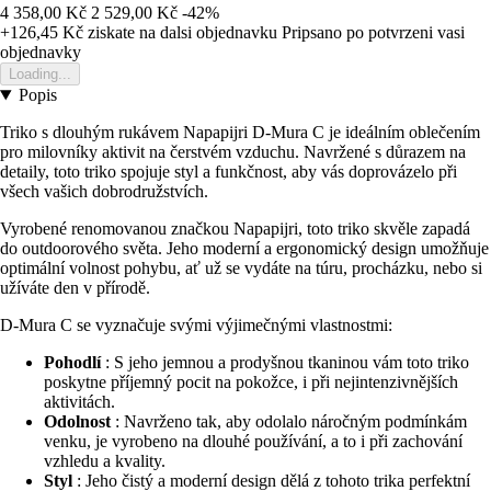
4 358,00 Kč
2 529,00 Kč
-42%
+126,45 Kč
ziskate na dalsi objednavku
Pripsano po potvrzeni vasi
objednavky
Loading...
Popis
Triko s dlouhým rukávem Napapijri D-Mura C je ideálním oblečením
pro milovníky aktivit na čerstvém vzduchu. Navržené s důrazem na
detaily, toto triko spojuje styl a funkčnost, aby vás doprovázelo při
všech vašich dobrodružstvích.
Vyrobené renomovanou značkou Napapijri, toto triko skvěle zapadá
do outdoorového světa. Jeho moderní a ergonomický design umožňuje
optimální volnost pohybu, ať už se vydáte na túru, procházku, nebo si
užíváte den v přírodě.
D-Mura C se vyznačuje svými výjimečnými vlastnostmi:
Pohodlí
: S jeho jemnou a prodyšnou tkaninou vám toto triko
poskytne příjemný pocit na pokožce, i při nejintenzivnějších
aktivitách.
Odolnost
: Navrženo tak, aby odolalo náročným podmínkám
venku, je vyrobeno na dlouhé používání, a to i při zachování
vzhledu a kvality.
Styl
: Jeho čistý a moderní design dělá z tohoto trika perfektní