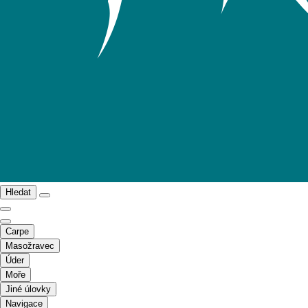
Hledat
Carpe
Masožravec
Úder
Moře
Jiné úlovky
Navigace