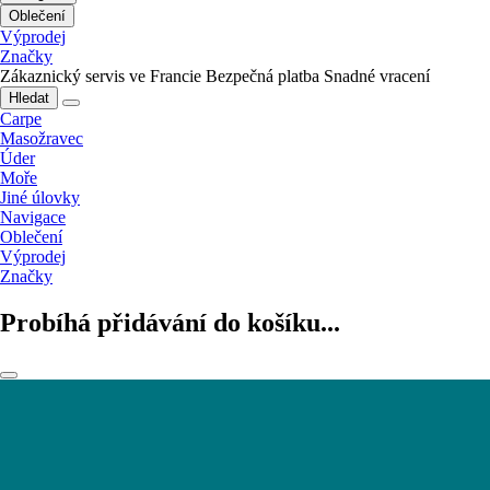
Oblečení
Výprodej
Značky
Zákaznický servis ve Francie
Bezpečná platba
Snadné vracení
Hledat
Carpe
Masožravec
Úder
Moře
Jiné úlovky
Navigace
Oblečení
Výprodej
Značky
Probíhá přidávání do košíku...