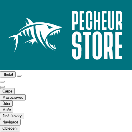
Hledat
Carpe
Masožravec
Úder
Moře
Jiné úlovky
Navigace
Oblečení