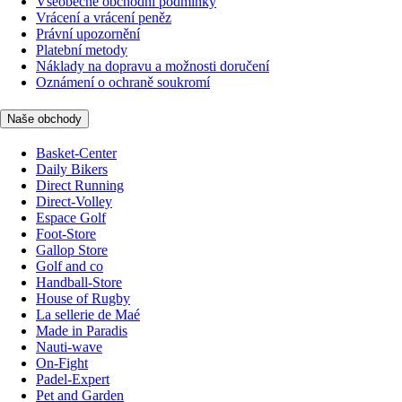
Všeobecné obchodní podmínky
Vrácení a vrácení peněz
Právní upozornění
Platební metody
Náklady na dopravu a možnosti doručení
Oznámení o ochraně soukromí
Naše obchody
Basket-Center
Daily Bikers
Direct Running
Direct-Volley
Espace Golf
Foot-Store
Gallop Store
Golf and co
Handball-Store
House of Rugby
La sellerie de Maé
Made in Paradis
Nauti-wave
On-Fight
Padel-Expert
Pet and Garden