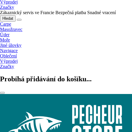
Výprodej
Značky
Zákaznický servis ve Francie
Bezpečná platba
Snadné vracení
Hledat
Carpe
Masožravec
Úder
Moře
Jiné úlovky
Navigace
Oblečení
Výprodej
Značky
Probíhá přidávání do košíku...