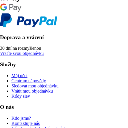
Doprava a vrácení
30 dní na rozmyšlenou
Vraťte svou objednávku
Služby
Můj účet
Centrum nápovědy
Sledovat mou objednávku
Vrátit mou objednávku
Kódy slev
O nás
Kdo jsme?
Kontaktujte nás