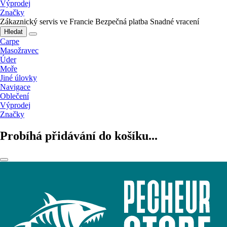
Výprodej
Značky
Zákaznický servis ve Francie
Bezpečná platba
Snadné vracení
Hledat
Carpe
Masožravec
Úder
Moře
Jiné úlovky
Navigace
Oblečení
Výprodej
Značky
Probíhá přidávání do košíku...