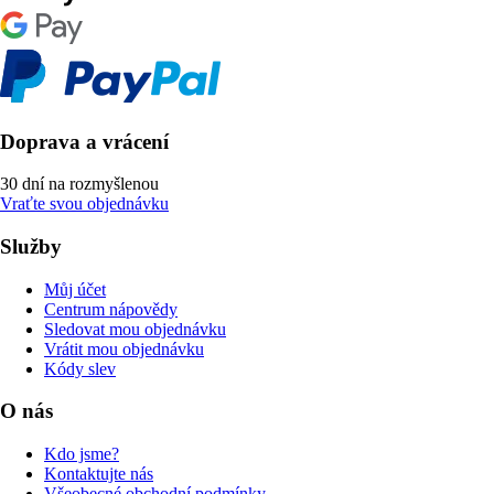
Doprava a vrácení
30 dní na rozmyšlenou
Vraťte svou objednávku
Služby
Můj účet
Centrum nápovědy
Sledovat mou objednávku
Vrátit mou objednávku
Kódy slev
O nás
Kdo jsme?
Kontaktujte nás
Všeobecné obchodní podmínky