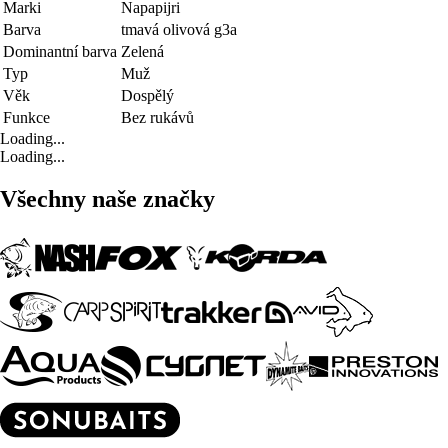
Marki
Napapijri
Barva
tmavá olivová g3a
Dominantní barva
Zelená
Typ
Muž
Věk
Dospělý
Funkce
Bez rukávů
Loading...
Loading...
Všechny naše značky