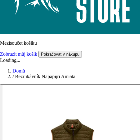
Mezisoučet košíku
Zobrazit můj košík
Pokračovat v nákupu
Loading...
Domů
/
Bezrukávník Napapijri Amiata