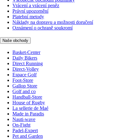
Vrácení a vrácení peněz
Právní upozornění
Platební metody
Náklady na dopravu a možnosti doručení
Oznámení o ochraně soukromí
Naše obchody
Basket-Center
Daily Bikers
Direct Running
Direct-Volley
Espace Golf
Foot-Store
Gallop Store
Golf and co
Handball-Store
House of Rugby
La sellerie de Maé
Made in Paradis
Nauti-wave
On-Fight
Padel-Expert
Pet and Garden