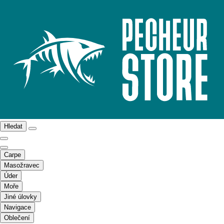
Hledat
Carpe
Masožravec
Úder
Moře
Jiné úlovky
Navigace
Oblečení