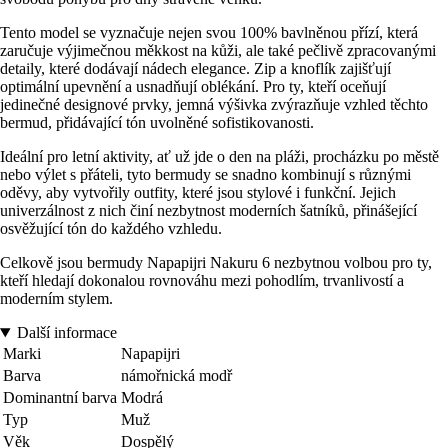
Tento model se vyznačuje nejen svou 100% bavlněnou přízí, která
zaručuje výjimečnou měkkost na kůži, ale také pečlivě zpracovanými
detaily, které dodávají nádech elegance. Zip a knoflík zajišťují
optimální upevnění a usnadňují oblékání. Pro ty, kteří oceňují
jedinečné designové prvky, jemná výšivka zvýrazňuje vzhled těchto
bermud, přidávající tón uvolněné sofistikovanosti.
Ideální pro letní aktivity, ať už jde o den na pláži, procházku po městě
nebo výlet s přáteli, tyto bermudy se snadno kombinují s různými
oděvy, aby vytvořily outfity, které jsou stylové i funkční. Jejich
univerzálnost z nich činí nezbytnost moderních šatníků, přinášející
osvěžující tón do každého vzhledu.
Celkově jsou bermudy Napapijri Nakuru 6 nezbytnou volbou pro ty,
kteří hledají dokonalou rovnováhu mezi pohodlím, trvanlivostí a
moderním stylem.
Další informace
Marki
Napapijri
Barva
námořnická modř
Dominantní barva
Modrá
Typ
Muž
Věk
Dospělý