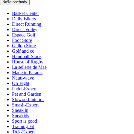
Naše obchody
Basket-Center
Daily Bikers
Direct Running
Direct-Volley
Espace Golf
Foot-Store
Gallop Store
Golf and co
Handball-Store
House of Rugby
La sellerie de Maé
Made in Paradis
Nauti-wave
On-Fight
Padel-Expert
Pet and Garden
Slowood Interior
Smash-Expert
Sneak'In
Sneakids
Sport is good
Training-Fit
Trek-Expert