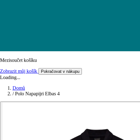
Mezisoučet košíku
Zobrazit můj košík
Pokračovat v nákupu
Loading...
Domů
/
Polo Napapijri Elbas 4