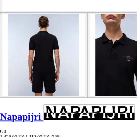
Napapijri
Od
1 428,00 Kč
1 112,00 Kč
-22%