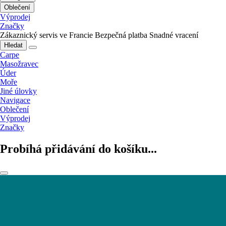
Oblečení
Výprodej
Značky
Zákaznický servis ve Francie
Bezpečná platba
Snadné vracení
Hledat
Carpe
Masožravec
Úder
Moře
Jiné úlovky
Navigace
Oblečení
Výprodej
Značky
Probíhá přidávání do košíku...