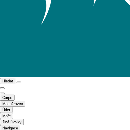
Hledat
Carpe
Masožravec
Úder
Moře
Jiné úlovky
Navigace