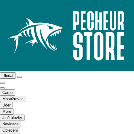
Hledat
Carpe
Masožravec
Úder
Moře
Jiné úlovky
Navigace
Oblečení