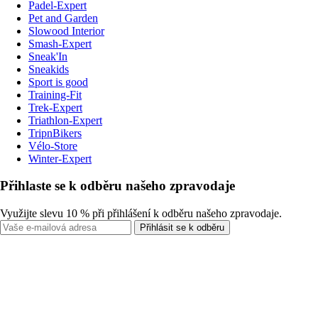
Padel-Expert
Pet and Garden
Slowood Interior
Smash-Expert
Sneak'In
Sneakids
Sport is good
Training-Fit
Trek-Expert
Triathlon-Expert
TripnBikers
Vélo-Store
Winter-Expert
Přihlaste se k odběru našeho zpravodaje
Využijte slevu 10 % při přihlášení k odběru našeho zpravodaje.
Přihlásit se k odběru