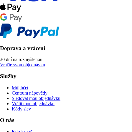
Doprava a vrácení
30 dní na rozmyšlenou
Vraťte svou objednávku
Služby
Můj účet
Centrum nápovědy
Sledovat mou objednávku
Vrátit mou objednávku
Kódy slev
O nás
Kdo jsme?