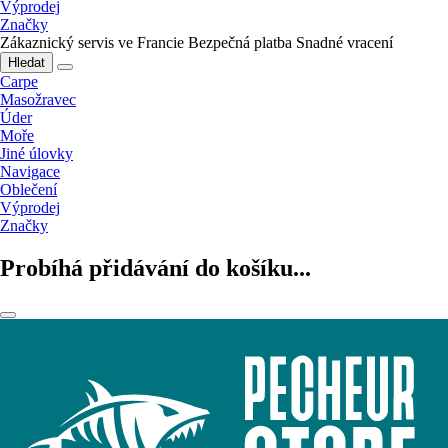
Výprodej
Značky
Zákaznický servis ve Francie
Bezpečná platba
Snadné vracení
Hledat
Carpe
Masožravec
Úder
Moře
Jiné úlovky
Navigace
Oblečení
Výprodej
Značky
Probíhá přidávání do košíku...