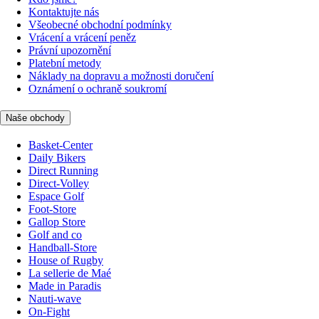
Kontaktujte nás
Všeobecné obchodní podmínky
Vrácení a vrácení peněz
Právní upozornění
Platební metody
Náklady na dopravu a možnosti doručení
Oznámení o ochraně soukromí
Naše obchody
Basket-Center
Daily Bikers
Direct Running
Direct-Volley
Espace Golf
Foot-Store
Gallop Store
Golf and co
Handball-Store
House of Rugby
La sellerie de Maé
Made in Paradis
Nauti-wave
On-Fight