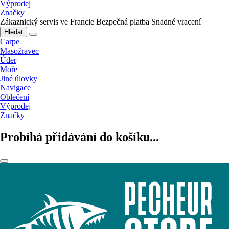
Výprodej
Značky
Zákaznický servis ve Francie
Bezpečná platba
Snadné vracení
Hledat
Carpe
Masožravec
Úder
Moře
Jiné úlovky
Navigace
Oblečení
Výprodej
Značky
Probíhá přidávání do košíku...