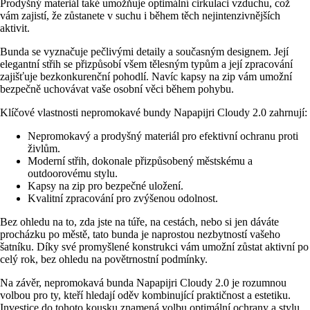
Prodyšný materiál také umožňuje optimální cirkulaci vzduchu, což
vám zajistí, že zůstanete v suchu i během těch nejintenzivnějších
aktivit.
Bunda se vyznačuje pečlivými detaily a současným designem. Její
elegantní střih se přizpůsobí všem tělesným typům a její zpracování
zajišťuje bezkonkurenční pohodlí. Navíc kapsy na zip vám umožní
bezpečně uchovávat vaše osobní věci během pohybu.
Klíčové vlastnosti nepromokavé bundy Napapijri Cloudy 2.0 zahrnují:
Nepromokavý a prodyšný materiál pro efektivní ochranu proti
živlům.
Moderní střih, dokonale přizpůsobený městskému a
outdoorovému stylu.
Kapsy na zip pro bezpečné uložení.
Kvalitní zpracování pro zvýšenou odolnost.
Bez ohledu na to, zda jste na túře, na cestách, nebo si jen dáváte
procházku po městě, tato bunda je naprostou nezbytností vašeho
šatníku. Díky své promyšlené konstrukci vám umožní zůstat aktivní po
celý rok, bez ohledu na povětrnostní podmínky.
Na závěr, nepromokavá bunda Napapijri Cloudy 2.0 je rozumnou
volbou pro ty, kteří hledají oděv kombinující praktičnost a estetiku.
Investice do tohoto kousku znamená volbu optimální ochrany a stylu