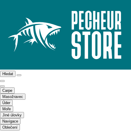
Hledat
Carpe
Masožravec
Úder
Moře
Jiné úlovky
Navigace
Oblečení