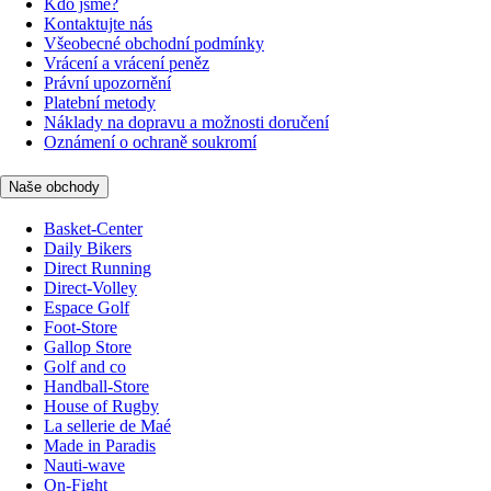
Kdo jsme?
Kontaktujte nás
Všeobecné obchodní podmínky
Vrácení a vrácení peněz
Právní upozornění
Platební metody
Náklady na dopravu a možnosti doručení
Oznámení o ochraně soukromí
Naše obchody
Basket-Center
Daily Bikers
Direct Running
Direct-Volley
Espace Golf
Foot-Store
Gallop Store
Golf and co
Handball-Store
House of Rugby
La sellerie de Maé
Made in Paradis
Nauti-wave
On-Fight