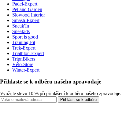
Padel-Expert
Pet and Garden
Slowood Interior
Smash-Expert
Sneak'In
Sneakids
Sport is good
Training-Fit
Trek-Expert
Triathlon-Expert
TripnBikers
Vélo-Store
Winter-Expert
Přihlaste se k odběru našeho zpravodaje
Využijte slevu 10 % při přihlášení k odběru našeho zpravodaje.
Přihlásit se k odběru