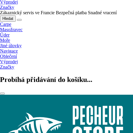
Výprodej
Značky
Zákaznický servis ve Francie
Bezpečná platba
Snadné vracení
Hledat
Carpe
Masožravec
Úder
Moře
Jiné úlovky
Navigace
Oblečení
Výprodej
Značky
Probíhá přidávání do košíku...