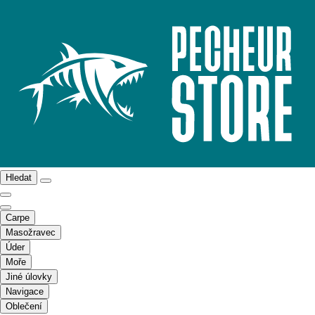
Hledat
Carpe
Masožravec
Úder
Moře
Jiné úlovky
Navigace
Oblečení