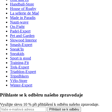
Handball-Store
House of Rugby
La sellerie de Maé
Made in Paradis
Nauti-wave
On-Fight
Padel-Expert
Pet and Garden
Slowood Interior
Smash-Expert
Sneak'In
Sneakids
Sport is good
Training-Fit
Trek-Expert
Triathlon-Expert
TripnBikers
Vélo-Store
Winter-Expert
Přihlaste se k odběru našeho zpravodaje
Využijte slevu 10 % při přihlášení k odběru našeho zpravodaje.
Přihlásit se k odběru