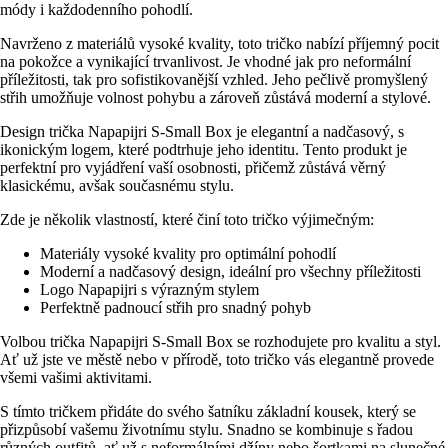
módy i každodenního pohodlí.
Navrženo z materiálů vysoké kvality, toto tričko nabízí příjemný pocit
na pokožce a vynikající trvanlivost. Je vhodné jak pro neformální
příležitosti, tak pro sofistikovanější vzhled. Jeho pečlivě promyšlený
střih umožňuje volnost pohybu a zároveň zůstává moderní a stylové.
Design trička Napapijri S-Small Box je elegantní a nadčasový, s
ikonickým logem, které podtrhuje jeho identitu. Tento produkt je
perfektní pro vyjádření vaší osobnosti, přičemž zůstává věrný
klasickému, avšak současnému stylu.
Zde je několik vlastností, které činí toto tričko výjimečným:
Materiály vysoké kvality pro optimální pohodlí
Moderní a nadčasový design, ideální pro všechny příležitosti
Logo Napapijri s výrazným stylem
Perfektně padnoucí střih pro snadný pohyb
Volbou trička Napapijri S-Small Box se rozhodujete pro kvalitu a styl.
Ať už jste ve městě nebo v přírodě, toto tričko vás elegantně provede
všemi vašimi aktivitami.
S tímto tričkem přidáte do svého šatníku základní kousek, který se
přizpůsobí vašemu životnímu stylu. Snadno se kombinuje s řadou
různých outfitů, ať už s neformálními džíny nebo šortkami na slunečné