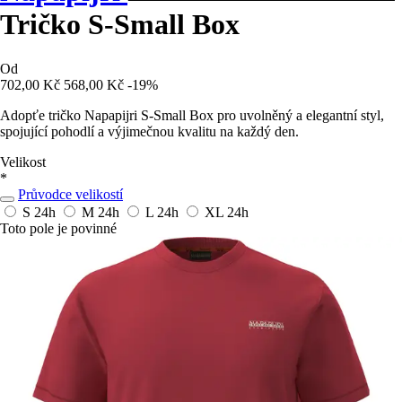
Tričko S-Small Box
Od
702,00 Kč
568,00 Kč
-19%
Adopťe tričko Napapijri S-Small Box pro uvolněný a elegantní styl,
spojující pohodlí a výjimečnou kvalitu na každý den.
Velikost
*
Průvodce velikostí
S
24h
M
24h
L
24h
XL
24h
Toto pole je povinné