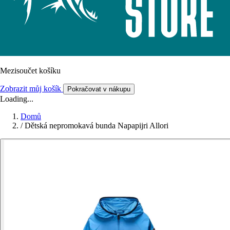
Mezisoučet košíku
Zobrazit můj košík
Pokračovat v nákupu
Loading...
Domů
/
Dětská nepromokavá bunda Napapijri Allori