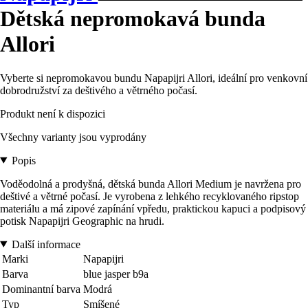
Dětská nepromokavá bunda
Allori
Vyberte si nepromokavou bundu Napapijri Allori, ideální pro venkovní
dobrodružství za deštivého a větrného počasí.
Produkt není k dispozici
Všechny varianty jsou vyprodány
Popis
Voděodolná a prodyšná, dětská bunda Allori Medium je navržena pro
deštivé a větrné počasí. Je vyrobena z lehkého recyklovaného ripstop
materiálu a má zipové zapínání vpředu, praktickou kapuci a podpisový
potisk Napapijri Geographic na hrudi.
Další informace
Marki
Napapijri
Barva
blue jasper b9a
Dominantní barva
Modrá
Typ
Smíšené