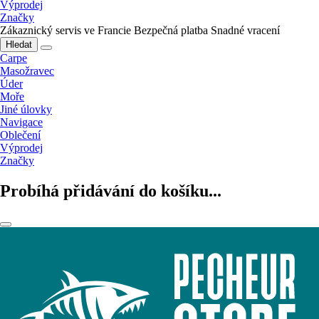
Výprodej
Značky
Zákaznický servis ve Francie
Bezpečná platba
Snadné vracení
Hledat
Carpe
Masožravec
Úder
Moře
Jiné úlovky
Navigace
Oblečení
Výprodej
Značky
Probíhá přidávání do košíku...