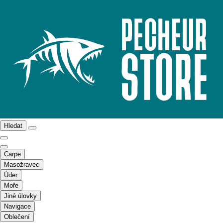
Hledat
Carpe
Masožravec
Úder
Moře
Jiné úlovky
Navigace
Oblečení