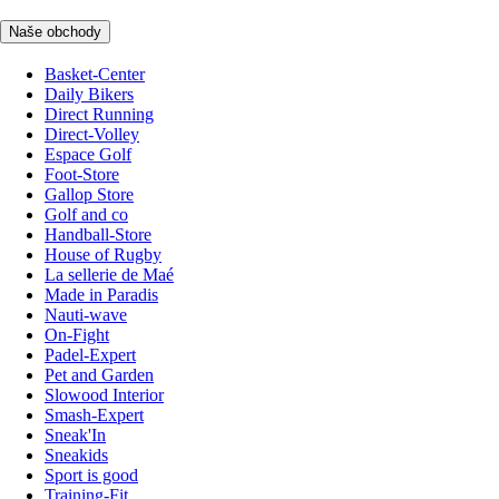
Naše obchody
Basket-Center
Daily Bikers
Direct Running
Direct-Volley
Espace Golf
Foot-Store
Gallop Store
Golf and co
Handball-Store
House of Rugby
La sellerie de Maé
Made in Paradis
Nauti-wave
On-Fight
Padel-Expert
Pet and Garden
Slowood Interior
Smash-Expert
Sneak'In
Sneakids
Sport is good
Training-Fit