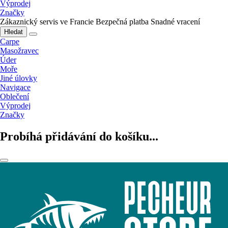
Výprodej
Značky
Zákaznický servis ve Francie
Bezpečná platba
Snadné vracení
Hledat
Carpe
Masožravec
Úder
Moře
Jiné úlovky
Navigace
Oblečení
Výprodej
Značky
Probíhá přidávání do košíku...