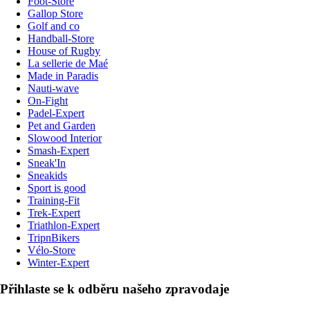
Foot-Store
Gallop Store
Golf and co
Handball-Store
House of Rugby
La sellerie de Maé
Made in Paradis
Nauti-wave
On-Fight
Padel-Expert
Pet and Garden
Slowood Interior
Smash-Expert
Sneak'In
Sneakids
Sport is good
Training-Fit
Trek-Expert
Triathlon-Expert
TripnBikers
Vélo-Store
Winter-Expert
Přihlaste se k odběru našeho zpravodaje