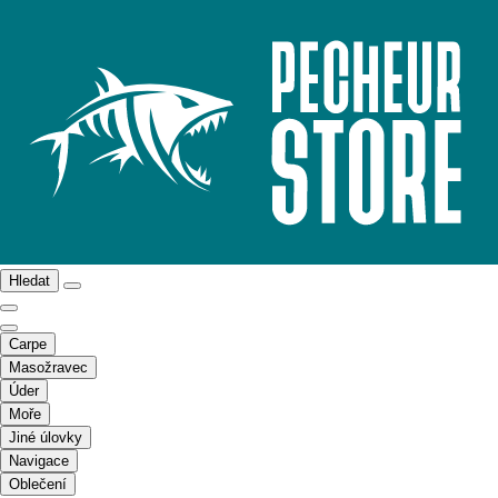
Hledat
Carpe
Masožravec
Úder
Moře
Jiné úlovky
Navigace
Oblečení