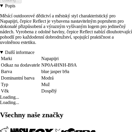
Loading...
Popis
Měsící outdoorové dědictví a městský styl charakteristický pro
Napapijri, čepice Reflect je vybavena nastavitelným popruhem pro
dokonalé přizpůsobení a výrazným vyšívaným logem pro jedinečný
nádech. Vyrobena z odolné bavlny, čepice Reflect nabízí dlouhotrvající
pohodlí pro každodenní dobrodružství, spojující praktičnost a
uvolněnou estetiku.
Další informace
Marki
Napapijri
Odkaz na dodavatele
NP0A4HNH-B9A
Barva
blue jasper b9a
Dominantní barva
Modrá
Typ
Muž
Věk
Dospělý
Loading...
Loading...
Všechny naše značky