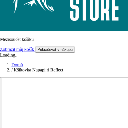
Mezisoučet košíku
Zobrazit můj košík
Pokračovat v nákupu
Loading...
Domů
/
Kšiltovka Napapijri Reflect