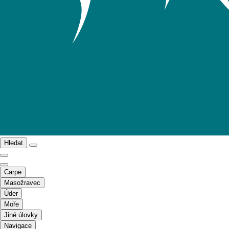
Hledat
Carpe
Masožravec
Úder
Moře
Jiné úlovky
Navigace