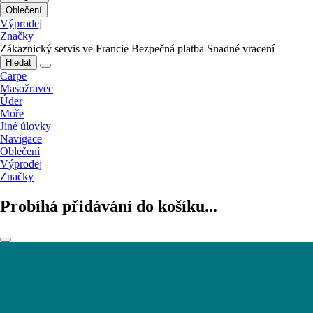
Oblečení
Výprodej
Značky
Zákaznický servis ve Francie
Bezpečná platba
Snadné vracení
Hledat
Carpe
Masožravec
Úder
Moře
Jiné úlovky
Navigace
Oblečení
Výprodej
Značky
Probíhá přidávání do košíku...