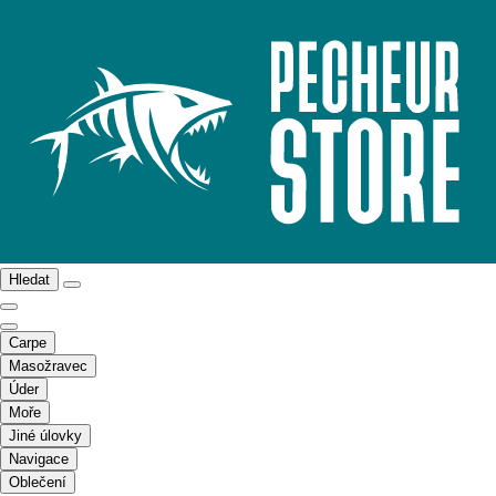
Hledat
Carpe
Masožravec
Úder
Moře
Jiné úlovky
Navigace
Oblečení