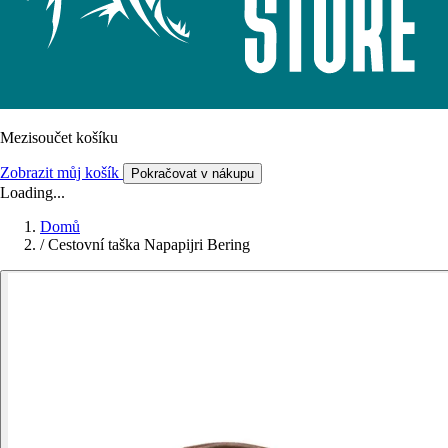
Mezisoučet košíku
Zobrazit můj košík
Pokračovat v nákupu
Loading...
Domů
/
Cestovní taška Napapijri Bering