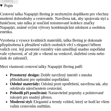
Loading...
Popis
Cestovní taška Napapijri Bering je nezbytným doplňkem pro všechny
moderní dobrodruhy a cestovatele. Navržena tak, aby spojovala styl a
funkčnost, tato taška je součástí renomované kolekce značky
Napapijri, známé svými výtvory kombinujícími odolnost a osobitou
estetiku.
Vyrobena z vysoce kvalitních materiálů, taška Bering je dokonale
přizpůsobena k přenášení vašich osobních věcí s elegancí během
vašich cest. Její prostorné rozměry vám umožňují snadno uspořádat
vaše vybavení, ať už jde o víkend na venkově, služební cestu nebo
únik do zahraničí.
Mezi vlastnosti cestovní tašky Napapijri Bering patří:
Prostorný design:
Dobře navržený interiér s mnoha
přihrádkami pro optimální uspořádání.
Odolné materiály:
Odolná proti opotřebení, navržena tak, aby
odolávala náročnostem cestování.
Pohodlí při používání:
Nastavitelné popruhy a polstrované
rukojeti pro snadný přenos.
Moderní styl:
Elegantní a trendy vzhled, který se hodí ke všem
vašim cestovním outfitům.