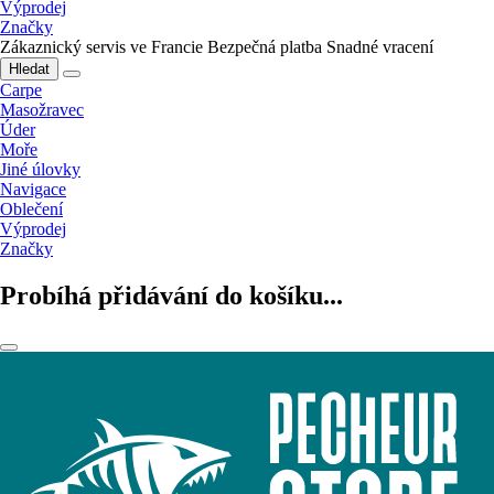
Výprodej
Značky
Zákaznický servis ve Francie
Bezpečná platba
Snadné vracení
Hledat
Carpe
Masožravec
Úder
Moře
Jiné úlovky
Navigace
Oblečení
Výprodej
Značky
Probíhá přidávání do košíku...