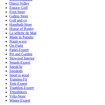
Direct-Volley
Espace Golf
Foot-Store
Gallop Store
Golf and co
Handball-Store
House of Rugby
La sellerie de Maé
Made in Paradis
Nauti-wave
On-Fight
Padel-Expert
Pet and Garden
Slowood Interior
Smash-Expert
Sneak'In
Sneakids
Sport is good
Training-Fit
Trek-Expert
Triathlon-Expert
TripnBikers
Vélo-Store
Winter-Expert