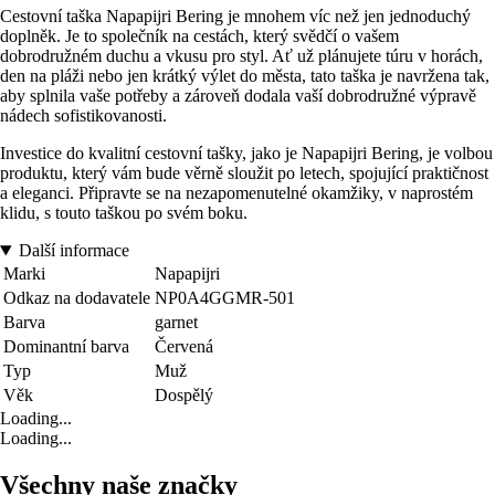
Cestovní taška Napapijri Bering je mnohem víc než jen jednoduchý
doplněk. Je to společník na cestách, který svědčí o vašem
dobrodružném duchu a vkusu pro styl. Ať už plánujete túru v horách,
den na pláži nebo jen krátký výlet do města, tato taška je navržena tak,
aby splnila vaše potřeby a zároveň dodala vaší dobrodružné výpravě
nádech sofistikovanosti.
Investice do kvalitní cestovní tašky, jako je Napapijri Bering, je volbou
produktu, který vám bude věrně sloužit po letech, spojující praktičnost
a eleganci. Připravte se na nezapomenutelné okamžiky, v naprostém
klidu, s touto taškou po svém boku.
Další informace
Marki
Napapijri
Odkaz na dodavatele
NP0A4GGMR-501
Barva
garnet
Dominantní barva
Červená
Typ
Muž
Věk
Dospělý
Loading...
Loading...
Všechny naše značky