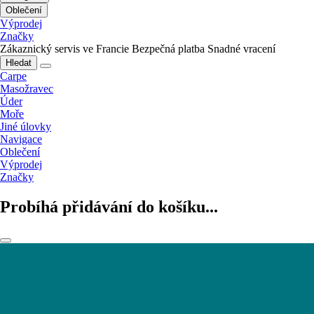
Oblečení
Výprodej
Značky
Zákaznický servis ve Francie
Bezpečná platba
Snadné vracení
Hledat
Carpe
Masožravec
Úder
Moře
Jiné úlovky
Navigace
Oblečení
Výprodej
Značky
Probíhá přidávání do košíku...