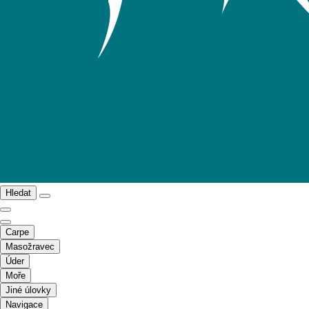
Hledat
Carpe
Masožravec
Úder
Moře
Jiné úlovky
Navigace