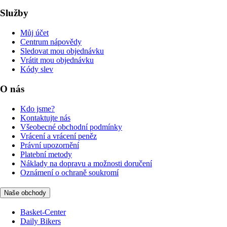
Služby
Můj účet
Centrum nápovědy
Sledovat mou objednávku
Vrátit mou objednávku
Kódy slev
O nás
Kdo jsme?
Kontaktujte nás
Všeobecné obchodní podmínky
Vrácení a vrácení peněz
Právní upozornění
Platební metody
Náklady na dopravu a možnosti doručení
Oznámení o ochraně soukromí
Naše obchody
Basket-Center
Daily Bikers