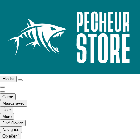
Hledat
Carpe
Masožravec
Úder
Moře
Jiné úlovky
Navigace
Oblečení