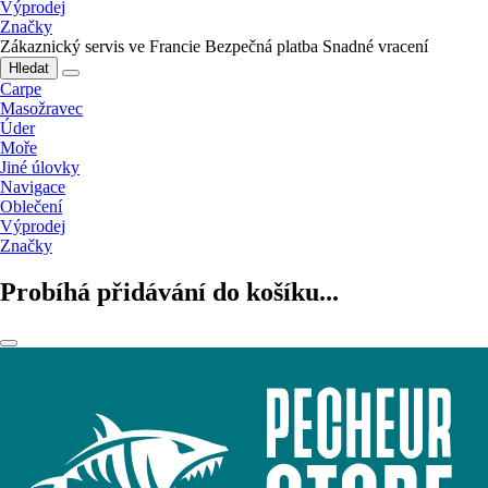
Výprodej
Značky
Zákaznický servis ve Francie
Bezpečná platba
Snadné vracení
Hledat
Carpe
Masožravec
Úder
Moře
Jiné úlovky
Navigace
Oblečení
Výprodej
Značky
Probíhá přidávání do košíku...