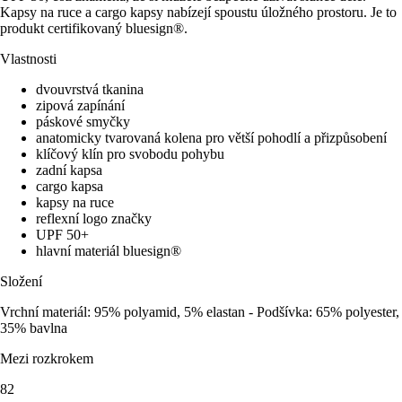
Kapsy na ruce a cargo kapsy nabízejí spoustu úložného prostoru. Je to
produkt certifikovaný bluesign®.
Vlastnosti
dvouvrstvá tkanina
zipová zapínání
páskové smyčky
anatomicky tvarovaná kolena pro větší pohodlí a přizpůsobení
klíčový klín pro svobodu pohybu
zadní kapsa
cargo kapsa
kapsy na ruce
reflexní logo značky
UPF 50+
hlavní materiál bluesign®
Složení
Vrchní materiál: 95% polyamid, 5% elastan - Podšívka: 65% polyester,
35% bavlna
Mezi rozkrokem
82