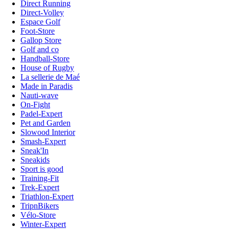
Direct Running
Direct-Volley
Espace Golf
Foot-Store
Gallop Store
Golf and co
Handball-Store
House of Rugby
La sellerie de Maé
Made in Paradis
Nauti-wave
On-Fight
Padel-Expert
Pet and Garden
Slowood Interior
Smash-Expert
Sneak'In
Sneakids
Sport is good
Training-Fit
Trek-Expert
Triathlon-Expert
TripnBikers
Vélo-Store
Winter-Expert