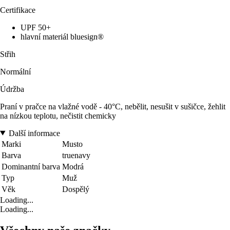
Certifikace
UPF 50+
hlavní materiál bluesign®
Střih
Normální
Údržba
Praní v pračce na vlažné vodě - 40°C, nebělit, nesušit v sušičce, žehlit
na nízkou teplotu, nečistit chemicky
Další informace
Marki
Musto
Barva
truenavy
Dominantní barva
Modrá
Typ
Muž
Věk
Dospělý
Loading...
Loading...