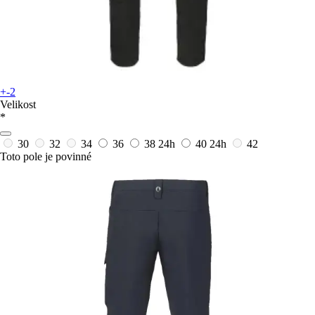
+-2
Velikost
*
30
32
34
36
38
24h
40
24h
42
Toto pole je povinné