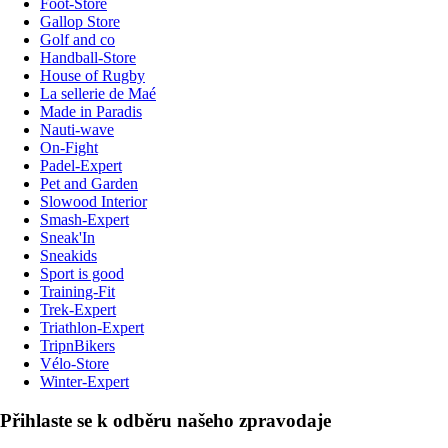
Foot-Store
Gallop Store
Golf and co
Handball-Store
House of Rugby
La sellerie de Maé
Made in Paradis
Nauti-wave
On-Fight
Padel-Expert
Pet and Garden
Slowood Interior
Smash-Expert
Sneak'In
Sneakids
Sport is good
Training-Fit
Trek-Expert
Triathlon-Expert
TripnBikers
Vélo-Store
Winter-Expert
Přihlaste se k odběru našeho zpravodaje