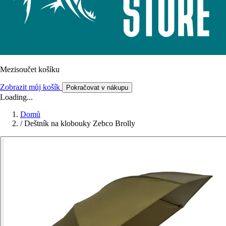
Mezisoučet košíku
Zobrazit můj košík
Pokračovat v nákupu
Loading...
Domů
/
Deštník na klobouky Zebco Brolly