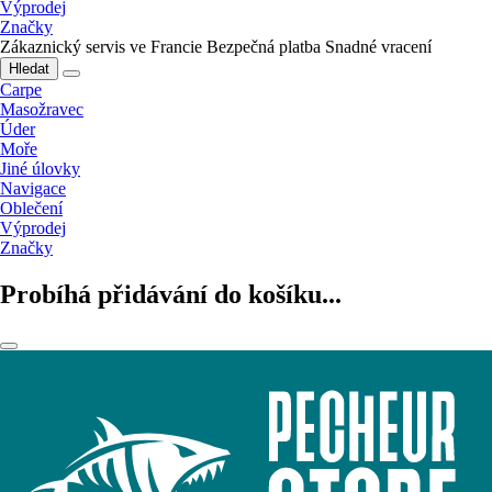
Výprodej
Značky
Zákaznický servis ve Francie
Bezpečná platba
Snadné vracení
Hledat
Carpe
Masožravec
Úder
Moře
Jiné úlovky
Navigace
Oblečení
Výprodej
Značky
Probíhá přidávání do košíku...