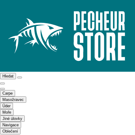
Hledat
Carpe
Masožravec
Úder
Moře
Jiné úlovky
Navigace
Oblečení