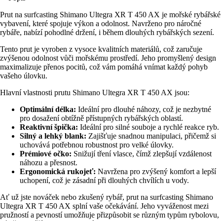
Prut na surfcasting Shimano Ultegra XR T 450 AX je mořské rybářské
vybavení, které spojuje výkon a odolnost. Navrženo pro náročné
rybáře, nabízí pohodlné držení, i během dlouhých rybářských sezení.
Tento prut je vyroben z vysoce kvalitních materiálů, což zaručuje
zvýšenou odolnost vůči mořskému prostředí. Jeho promyšlený design
maximalizuje přenos pocitů, což vám pomáhá vnímat každý pohyb
vašeho úlovku.
Hlavní vlastnosti prutu Shimano Ultegra XR T 450 AX jsou:
Optimální délka:
Ideální pro dlouhé náhozy, což je nezbytné
pro dosažení obtížně přístupných rybářských oblastí.
Reaktivní špička:
Ideální pro silné souboje a rychlé reakce ryb.
Silný a lehký blank:
Zajišťuje snadnou manipulaci, přičemž si
uchovává potřebnou robustnost pro velké úlovky.
Prémiové očko:
Snižují tření vlasce, čímž zlepšují vzdálenost
náhozu a přesnost.
Ergonomická rukojeť:
Navržena pro zvýšený komfort a lepší
uchopení, což je zásadní při dlouhých chvílích u vody.
Ať už jste nováček nebo zkušený rybář, prut na surfcasting Shimano
Ultegra XR T 450 AX splní vaše očekávání. Jeho vyváženost mezi
pružností a pevností umožňuje přizpůsobit se různým typům rybolovu,