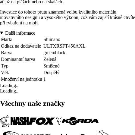
ať už na plážích nebo na skalách.
Investice do tohoto prutu znamená volbu kvalitního materiálu,
inovativního designu a vysokého výkonu, což vám zajistí krásné chvíle
při rybaření na moři.
Další informace
Marki
Shimano
Odkaz na dodavatele
ULTXRSFT450AXL
Barva
green/black
Dominantní barva
Zelená
Typ
Smíšené
Věk
Dospělý
Množství na jednotku
1
Loading...
Loading...
Všechny naše značky