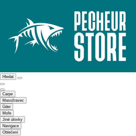
Hledat
Carpe
Masožravec
Úder
Moře
Jiné úlovky
Navigace
Oblečení