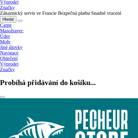
Výprodej
Značky
Zákaznický servis ve Francie
Bezpečná platba
Snadné vracení
Hledat
Carpe
Masožravec
Úder
Moře
Jiné úlovky
Navigace
Oblečení
Výprodej
Značky
Probíhá přidávání do košíku...