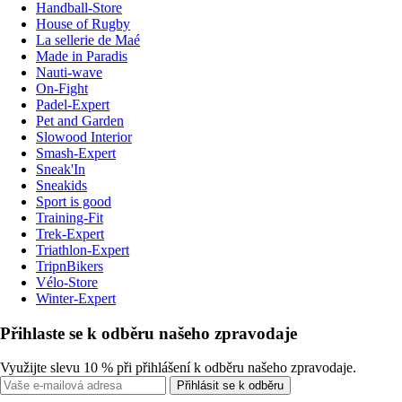
Handball-Store
House of Rugby
La sellerie de Maé
Made in Paradis
Nauti-wave
On-Fight
Padel-Expert
Pet and Garden
Slowood Interior
Smash-Expert
Sneak'In
Sneakids
Sport is good
Training-Fit
Trek-Expert
Triathlon-Expert
TripnBikers
Vélo-Store
Winter-Expert
Přihlaste se k odběru našeho zpravodaje
Využijte slevu 10 % při přihlášení k odběru našeho zpravodaje.
Přihlásit se k odběru