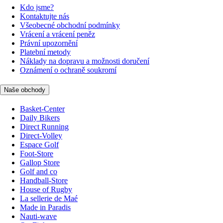
Kdo jsme?
Kontaktujte nás
Všeobecné obchodní podmínky
Vrácení a vrácení peněz
Právní upozornění
Platební metody
Náklady na dopravu a možnosti doručení
Oznámení o ochraně soukromí
Naše obchody
Basket-Center
Daily Bikers
Direct Running
Direct-Volley
Espace Golf
Foot-Store
Gallop Store
Golf and co
Handball-Store
House of Rugby
La sellerie de Maé
Made in Paradis
Nauti-wave