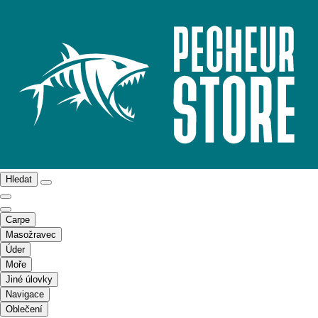
Hledat
Carpe
Masožravec
Úder
Moře
Jiné úlovky
Navigace
Oblečení