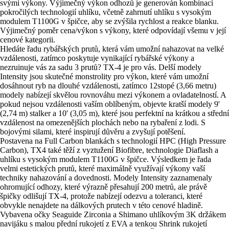
svými výkony. Výjimečný výkon odhozů je generován kombinací
pokročilých technologií uhlíku, včetně zahrnutí uhlíku s vysokým
modulem T1100G v špičce, aby se zvýšila rychlost a reakce blanku.
Výjimečný poměr cena/výkon s výkony, které odpovídají všemu v její
cenové kategorii.
Hledáte řadu rybářských prutů, která vám umožní nahazovat na velké
vzdálenosti, zatímco poskytuje vynikající rybářské výkony a
nezruinuje vás za sadu 3 prutů? TX-4 je pro vás. Delší modely
Intensity jsou skutečné monstrolity pro výkon, které vám umožní
dosáhnout ryb na dlouhé vzdálenosti, zatímco 12stopé (3,66 metru)
modely nabízejí skvělou rovnováhu mezi výkonem a ovladatelností. A
pokud nejsou vzdálenosti vaším oblíbeným, objevte kratší modely 9'
(2,74 m) stalker a 10' (3,05 m), které jsou perfektní na krátkou a střední
vzdálenost na omezenějších plochách nebo na rybaření z lodi. S
bojovými silami, které inspirují důvěru a zvyšují potěšení.
Postavena na Full Carbon blankách s technologií HPC (High Pressure
Carbon), TX4 také těží z vyztužení Biofibre, technologie Diaflash a
uhlíku s vysokým modulem T1100G v špičce. Výsledkem je řada
velmi estetických prutů, které maximálně využívají výkony vaší
techniky nahazování a dovednosti. Modely Intensity zaznamenaly
ohromující odhozy, které výrazně přesahují 200 metrů, ale právě
špičky odlišují TX-4, protože nabízejí odezvu a toleranci, které
obvykle nenajdete na dálkových prutech v této cenové hladině.
Vybavena očky Seaguide Zirconia a Shimano uhlíkovým 3K držákem
navijáku s malou přední rukojetí z EVA a tenkou Shrink rukojetí