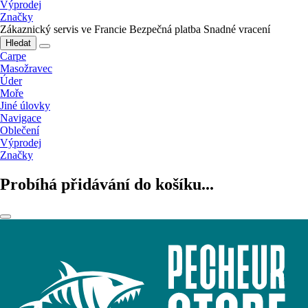
Výprodej
Značky
Zákaznický servis ve Francie
Bezpečná platba
Snadné vracení
Hledat
Carpe
Masožravec
Úder
Moře
Jiné úlovky
Navigace
Oblečení
Výprodej
Značky
Probíhá přidávání do košíku...