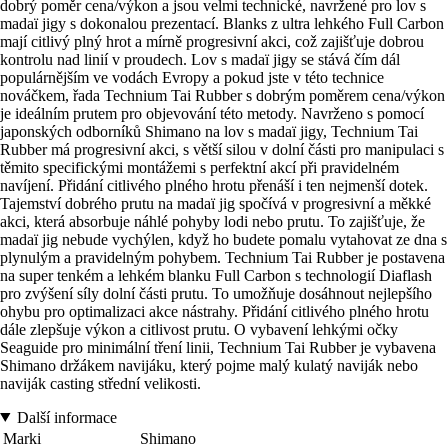
dobrý poměr cena/výkon a jsou velmi technické, navržené pro lov s
madaï jigy s dokonalou prezentací. Blanks z ultra lehkého Full Carbon
mají citlivý plný hrot a mírně progresivní akci, což zajišťuje dobrou
kontrolu nad linií v proudech. Lov s madaï jigy se stává čím dál
populárnějším ve vodách Evropy a pokud jste v této technice
nováčkem, řada Technium Tai Rubber s dobrým poměrem cena/výkon
je ideálním prutem pro objevování této metody. Navrženo s pomocí
japonských odborníků Shimano na lov s madaï jigy, Technium Tai
Rubber má progresivní akci, s větší silou v dolní části pro manipulaci s
těmito specifickými montážemi s perfektní akcí při pravidelném
navíjení. Přidání citlivého plného hrotu přenáší i ten nejmenší dotek.
Tajemství dobrého prutu na madaï jig spočívá v progresivní a měkké
akci, která absorbuje náhlé pohyby lodi nebo prutu. To zajišťuje, že
madaï jig nebude vychýlen, když ho budete pomalu vytahovat ze dna s
plynulým a pravidelným pohybem. Technium Tai Rubber je postavena
na super tenkém a lehkém blanku Full Carbon s technologií Diaflash
pro zvýšení síly dolní části prutu. To umožňuje dosáhnout nejlepšího
ohybu pro optimalizaci akce nástrahy. Přidání citlivého plného hrotu
dále zlepšuje výkon a citlivost prutu. O vybavení lehkými očky
Seaguide pro minimální tření linii, Technium Tai Rubber je vybavena
Shimano držákem navijáku, který pojme malý kulatý naviják nebo
naviják casting střední velikosti.
Další informace
Marki
Shimano