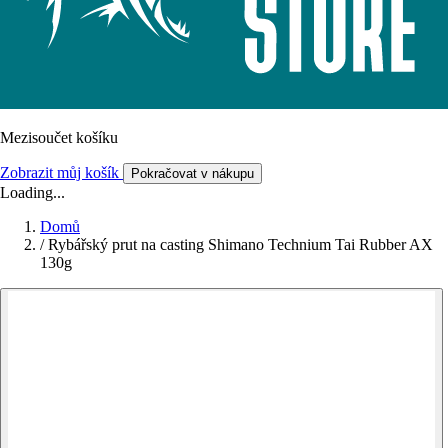
Mezisoučet košíku
Zobrazit můj košík
Pokračovat v nákupu
Loading...
Domů
/
Rybářský prut na casting Shimano Technium Tai Rubber AX
130g