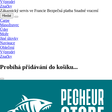
Výprodej
Značky
Zákaznický servis ve Francie
Bezpečná platba
Snadné vracení
Hledat
Carpe
Masožravec
Úder
Moře
Jiné úlovky
Navigace
Oblečení
Výprodej
Značky
Probíhá přidávání do košíku...