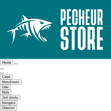
Hledat
Carpe
Masožravec
Úder
Moře
Jiné úlovky
Navigace
Oblečení