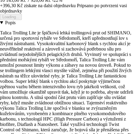
10 143,00 Kč
7 926,00 Kč
-22%
+396,30 Kč
ziskate na dalsi objednavku
Pripsano po potvrzeni vasi
objednavky
Loading...
Popis
Talica Trolling Lite je špičková lehká trollingová prut od SHIMANO,
určená pro sportovní rybáře ve Středomoří, kteří upřednostňují lov s
živými nástrahami. Vysokokvalitní karbonový blank s rychlou akcí je
neuvěřitelně reaktivní a zároveň si zachovává potřebnou sílu pro
zvládnutí nejodolnějších pelagických druhů. Vyvinutý ve spolupráci s
předními mořskými rybáři ve Středomoří, Talica Trolling Lite vám
umožní posunout limity výkonu a zábavy na novou úroveň. Pokud to
se trollingem lehkými vlasci myslíte vážně, zejména při použití živých
nástrah na těžce ulovitelné ryby, je Talica Trolling Lite fantastickou
volbou. Super lehký blank s rychlou akcí poskytuje výjimečnou
zpětnou vazbu během intenzivního lovu ryb jakékoli velikosti, což
vám umožňuje okamžitě upravit tlak, když je to potřeba, abyste udrželi
plnou kontrolu. A silná spodní část prutu vám zajišťuje sílu ovládat
ryby, když musíte zvládnout obtížnou situaci. Tajemství reaktivního
výkonu Talica Trolling Lite spočívá v blanku se zvýrazněným
kuželováním, vyrobeném z kombinace plného vysokomodulového
karbonu, s technologií HPC (High Pressure Carbon) a výztužemi z
biofibre, Diaflash a Nanosheet. Také využívá technologii Twist
Control od Shimano, která zaručuje, že bojová síla je přenášena přes