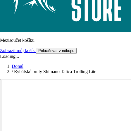
Mezisoučet košíku
Zobrazit můj košík
Pokračovat v nákupu
Loading...
Domů
/
Rybářské pruty Shimano Talica Trolling Lite