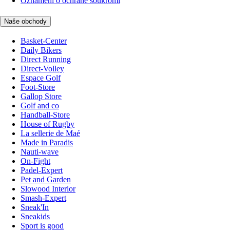
Oznámení o ochraně soukromí
Naše obchody
Basket-Center
Daily Bikers
Direct Running
Direct-Volley
Espace Golf
Foot-Store
Gallop Store
Golf and co
Handball-Store
House of Rugby
La sellerie de Maé
Made in Paradis
Nauti-wave
On-Fight
Padel-Expert
Pet and Garden
Slowood Interior
Smash-Expert
Sneak'In
Sneakids
Sport is good