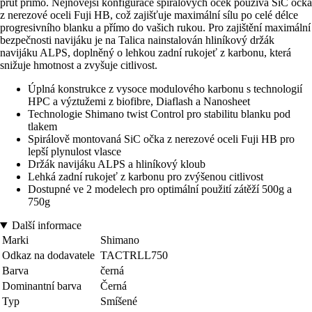
prut přímo. Nejnovější konfigurace spirálových oček používá SiC očka
z nerezové oceli Fuji HB, což zajišťuje maximální sílu po celé délce
progresivního blanku a přímo do vašich rukou. Pro zajištění maximální
bezpečnosti navijáku je na Talica nainstalován hliníkový držák
navijáku ALPS, doplněný o lehkou zadní rukojeť z karbonu, která
snižuje hmotnost a zvyšuje citlivost.
Úplná konstrukce z vysoce modulového karbonu s technologií
HPC a výztužemi z biofibre, Diaflash a Nanosheet
Technologie Shimano twist Control pro stabilitu blanku pod
tlakem
Spirálově montovaná SiC očka z nerezové oceli Fuji HB pro
lepší plynulost vlasce
Držák navijáku ALPS a hliníkový kloub
Lehká zadní rukojeť z karbonu pro zvýšenou citlivost
Dostupné ve 2 modelech pro optimální použití zátěží 500g a
750g
Další informace
Marki
Shimano
Odkaz na dodavatele
TACTRLL750
Barva
černá
Dominantní barva
Černá
Typ
Smíšené