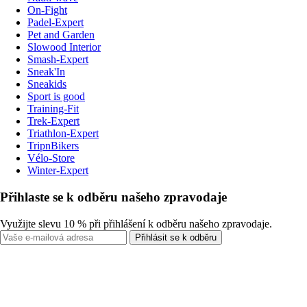
On-Fight
Padel-Expert
Pet and Garden
Slowood Interior
Smash-Expert
Sneak'In
Sneakids
Sport is good
Training-Fit
Trek-Expert
Triathlon-Expert
TripnBikers
Vélo-Store
Winter-Expert
Přihlaste se k odběru našeho zpravodaje
Využijte slevu 10 % při přihlášení k odběru našeho zpravodaje.
Přihlásit se k odběru