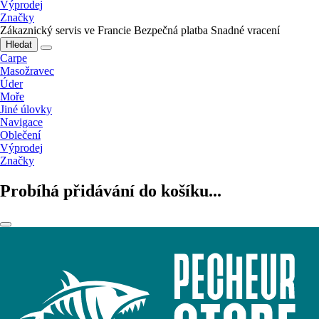
Výprodej
Značky
Zákaznický servis ve Francie
Bezpečná platba
Snadné vracení
Hledat
Carpe
Masožravec
Úder
Moře
Jiné úlovky
Navigace
Oblečení
Výprodej
Značky
Probíhá přidávání do košíku...