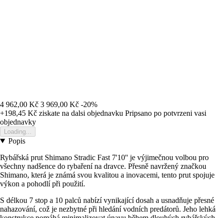
4 962,00 Kč
3 969,00 Kč
-20%
+198,45 Kč
ziskate na dalsi objednavku
Pripsano po potvrzeni vasi
objednavky
Loading...
Popis
Rybářská prut Shimano Stradic Fast 7'10'' je výjimečnou volbou pro
všechny nadšence do rybaření na dravce. Přesně navržený značkou
Shimano, která je známá svou kvalitou a inovacemi, tento prut spojuje
výkon a pohodlí při použití.
S délkou 7 stop a 10 palců nabízí vynikající dosah a usnadňuje přesné
nahazování, což je nezbytné při hledání vodních predátorů. Jeho lehká
konstrukce pomáhá minimalizovat únavu během dlouhých rybářských