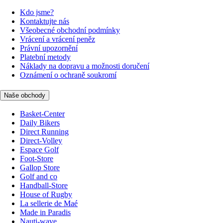
Kdo jsme?
Kontaktujte nás
Všeobecné obchodní podmínky
Vrácení a vrácení peněz
Právní upozornění
Platební metody
Náklady na dopravu a možnosti doručení
Oznámení o ochraně soukromí
Naše obchody
Basket-Center
Daily Bikers
Direct Running
Direct-Volley
Espace Golf
Foot-Store
Gallop Store
Golf and co
Handball-Store
House of Rugby
La sellerie de Maé
Made in Paradis
Nauti-wave