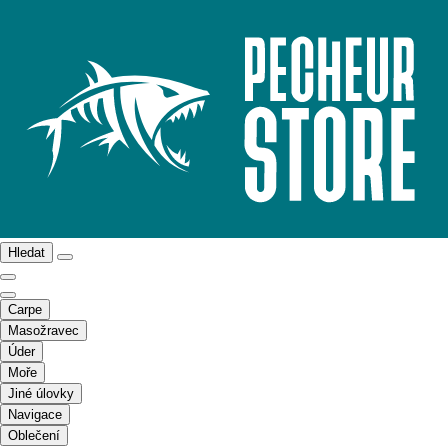
Hledat
Carpe
Masožravec
Úder
Moře
Jiné úlovky
Navigace
Oblečení