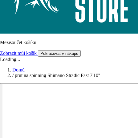
Mezisoučet košíku
Zobrazit můj košík
Pokračovat v nákupu
Loading...
Domů
/
prut na spinning Shimano Stradic Fast 7'10''