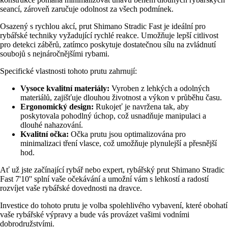
seancí, zároveň zaručuje odolnost za všech podmínek.
Osazený s rychlou akcí, prut Shimano Stradic Fast je ideální pro
rybářské techniky vyžadující rychlé reakce. Umožňuje lepší citlivost
pro detekci záběrů, zatímco poskytuje dostatečnou sílu na zvládnutí
soubojů s nejnáročnějšími rybami.
Specifické vlastnosti tohoto prutu zahrnují:
Vysoce kvalitní materiály:
Vyroben z lehkých a odolných
materiálů, zajišťuje dlouhou životnost a výkon v průběhu času.
Ergonomický design:
Rukojeť je navržena tak, aby
poskytovala pohodlný úchop, což usnadňuje manipulaci a
dlouhé nahazování.
Kvalitní očka:
Očka prutu jsou optimalizována pro
minimalizaci tření vlasce, což umožňuje plynulejší a přesnější
hod.
Ať už jste začínající rybář nebo expert, rybářský prut Shimano Stradic
Fast 7'10'' splní vaše očekávání a umožní vám s lehkostí a radostí
rozvíjet vaše rybářské dovednosti na dravce.
Investice do tohoto prutu je volba spolehlivého vybavení, které obohatí
vaše rybářské výpravy a bude vás provázet vašimi vodními
dobrodružstvími.