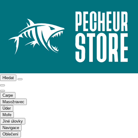
Hledat
Carpe
Masožravec
Úder
Moře
Jiné úlovky
Navigace
Oblečení