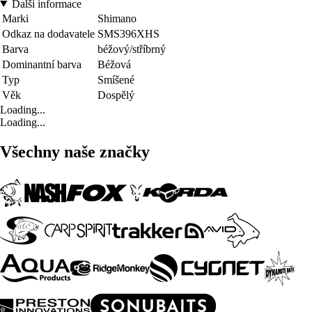
Další informace
Marki
Shimano
Odkaz na dodavatele
SMS396XHS
Barva
béžový/stříbrný
Dominantní barva
Béžová
Typ
Smíšené
Věk
Dospělý
Loading...
Loading...
Všechny naše značky