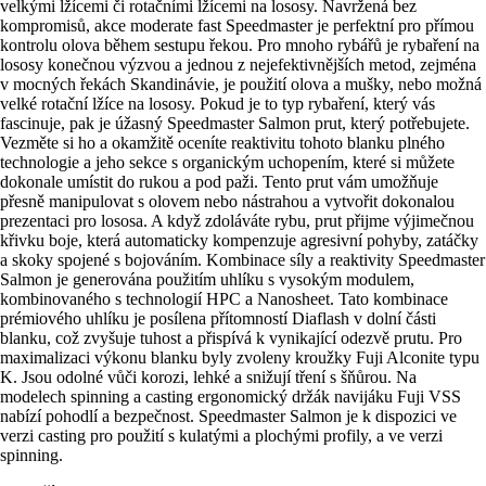
velkými lžícemi či rotačními lžícemi na lososy. Navržená bez
kompromisů, akce moderate fast Speedmaster je perfektní pro přímou
kontrolu olova během sestupu řekou. Pro mnoho rybářů je rybaření na
lososy konečnou výzvou a jednou z nejefektivnějších metod, zejména
v mocných řekách Skandinávie, je použití olova a mušky, nebo možná
velké rotační lžíce na lososy. Pokud je to typ rybaření, který vás
fascinuje, pak je úžasný Speedmaster Salmon prut, který potřebujete.
Vezměte si ho a okamžitě oceníte reaktivitu tohoto blanku plného
technologie a jeho sekce s organickým uchopením, které si můžete
dokonale umístit do rukou a pod paži. Tento prut vám umožňuje
přesně manipulovat s olovem nebo nástrahou a vytvořit dokonalou
prezentaci pro lososa. A když zdoláváte rybu, prut přijme výjimečnou
křivku boje, která automaticky kompenzuje agresivní pohyby, zatáčky
a skoky spojené s bojováním. Kombinace síly a reaktivity Speedmaster
Salmon je generována použitím uhlíku s vysokým modulem,
kombinovaného s technologií HPC a Nanosheet. Tato kombinace
prémiového uhlíku je posílena přítomností Diaflash v dolní části
blanku, což zvyšuje tuhost a přispívá k vynikající odezvě prutu. Pro
maximalizaci výkonu blanku byly zvoleny kroužky Fuji Alconite typu
K. Jsou odolné vůči korozi, lehké a snižují tření s šňůrou. Na
modelech spinning a casting ergonomický držák navijáku Fuji VSS
nabízí pohodlí a bezpečnost. Speedmaster Salmon je k dispozici ve
verzi casting pro použití s kulatými a plochými profily, a ve verzi
spinning.