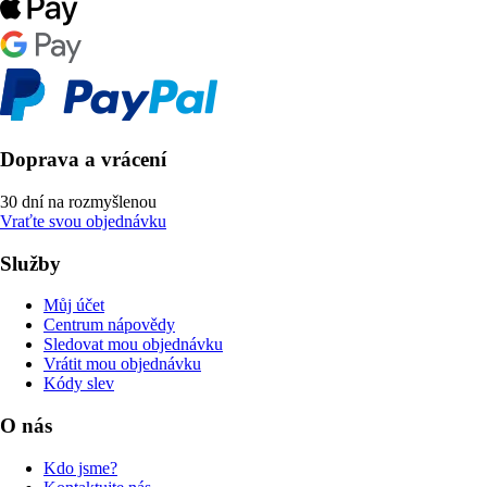
Doprava a vrácení
30 dní na rozmyšlenou
Vraťte svou objednávku
Služby
Můj účet
Centrum nápovědy
Sledovat mou objednávku
Vrátit mou objednávku
Kódy slev
O nás
Kdo jsme?