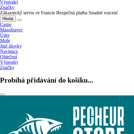
Výprodej
Značky
Zákaznický servis ve Francie
Bezpečná platba
Snadné vracení
Hledat
Carpe
Masožravec
Úder
Moře
Jiné úlovky
Navigace
Oblečení
Výprodej
Značky
Probíhá přidávání do košíku...