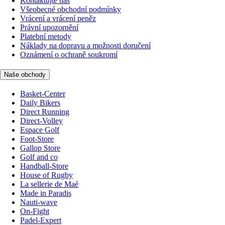
Kontaktujte nás
Všeobecné obchodní podmínky
Vrácení a vrácení peněz
Právní upozornění
Platební metody
Náklady na dopravu a možnosti doručení
Oznámení o ochraně soukromí
Naše obchody
Basket-Center
Daily Bikers
Direct Running
Direct-Volley
Espace Golf
Foot-Store
Gallop Store
Golf and co
Handball-Store
House of Rugby
La sellerie de Maé
Made in Paradis
Nauti-wave
On-Fight
Padel-Expert