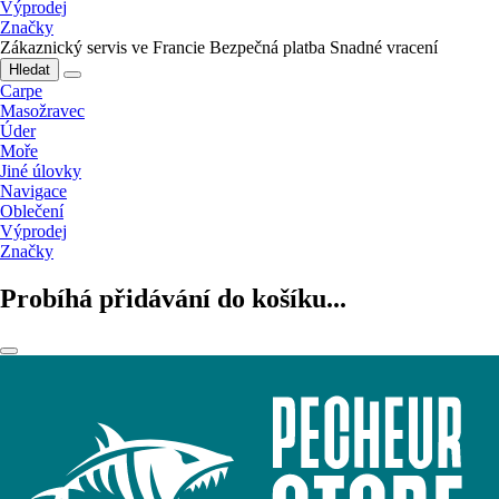
Výprodej
Značky
Zákaznický servis ve Francie
Bezpečná platba
Snadné vracení
Hledat
Carpe
Masožravec
Úder
Moře
Jiné úlovky
Navigace
Oblečení
Výprodej
Značky
Probíhá přidávání do košíku...