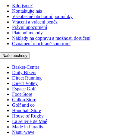
Kdo jsme?
Kontaktujte nás
Všeobecné obchodní podmínky
Vrácení a vrácení peněz
Právní upozornění
Platební metody
Náklady na dopravu a možnosti doručení
Oznámení o ochraně soukromí
Naše obchody
Basket-Center
Daily Bikers
Direct Running
Direct-Volley
Espace Golf
Foot-Store
Gallop Store
Golf and co
Handball-Store
House of Rugby
La sellerie de Maé
Made in Paradis
Nauti-wave