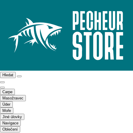
Hledat
Carpe
Masožravec
Úder
Moře
Jiné úlovky
Navigace
Oblečení