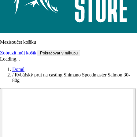
Mezisoučet košíku
Zobrazit můj košík
Pokračovat v nákupu
Loading...
Domů
/
Rybářský prut na casting Shimano Speedmaster Salmon 30-
80g