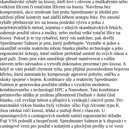
skandinávské rybáře na lososy, kteří loví s olovem a muškařením nebo
velkými lžícemi či rotačními lžícemi na lososy. Navržena bez
kompromisů, akce moderate fast prutu Speedmaster je ideální pro
udržení přímé kontroly nad zátěží během sestupu řeky. Pro mnohé
rybáře představuje lov na lososa poslední výzvu a jedna z
nejefektivnějších metod, zejména v silných skandinávských řekách,
zahrnuje použití olova a mušky, nebo možná velké rotační lžíce na
lososy. Pokud je to typ rybaření, který vás nadchne, pak skvělý
Speedmaster Salmon je prut, který potřebujete. Vezměte si jeden a
okamžitě oceníte reaktivitu tohoto blanku plného technologie a jeho
ergonomické úchopy, které můžete perfektně umístit do svých rukou a
pod paži. Tento prut vám umožňuje přesně manévrovat s vaším
olovem nebo návnadou a vytvořit dokonalou prezentaci pro lososa. A
když se vám podaří chytnout rybu, prut přijímá pozoruhodnou bojovou
křivku, která automaticky kompenzuje agresivní pohyby, otáčky a
skoky spojené s bojem. Kombinace síly a reaktivity Speedmaster
Salmon je generována použitím uhlíku s vysokým modulem,
kombinovaného s technologií HPC a Nanosheet. Tato kombinace
prémiového uhlíku je zesílena přítomností Diaflash v dolní části
blanku, což zvyšuje tuhost a přispívá k vynikající odezvě prutu. Pro
maximální výkon blanku byly vybrány očko Fuji Alconite typu K.
Jsou odolná vůči korozi, lehká a snižují tření s vlascem. U
spinningových a castingových modelů nabízí ergonomické držadlo
Fuji VSS pohodlí a bezpečnosti. Speedmaster Salmon je k dispozici v
castingové verzi pro použití s kulatými a plochými profily a ve verzi