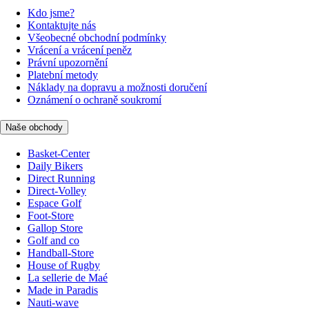
Kdo jsme?
Kontaktujte nás
Všeobecné obchodní podmínky
Vrácení a vrácení peněz
Právní upozornění
Platební metody
Náklady na dopravu a možnosti doručení
Oznámení o ochraně soukromí
Naše obchody
Basket-Center
Daily Bikers
Direct Running
Direct-Volley
Espace Golf
Foot-Store
Gallop Store
Golf and co
Handball-Store
House of Rugby
La sellerie de Maé
Made in Paradis
Nauti-wave