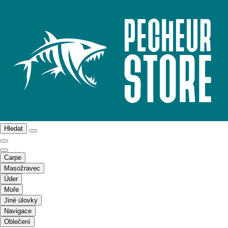
Hledat
Carpe
Masožravec
Úder
Moře
Jiné úlovky
Navigace
Oblečení