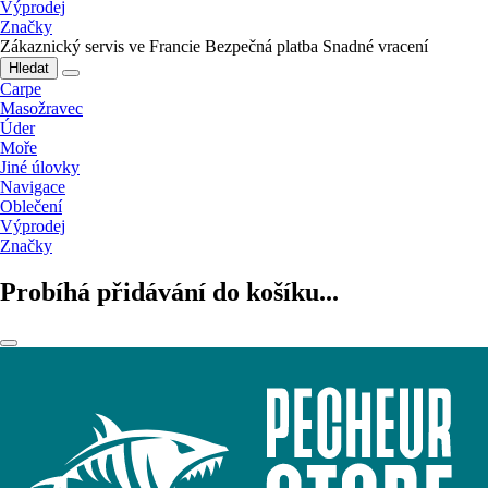
Výprodej
Značky
Zákaznický servis ve Francie
Bezpečná platba
Snadné vracení
Hledat
Carpe
Masožravec
Úder
Moře
Jiné úlovky
Navigace
Oblečení
Výprodej
Značky
Probíhá přidávání do košíku...