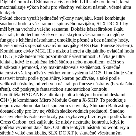
Digital Control od Shimano a cívkou MGL III s nízkou inercí, která
maximalizuje výkon hodu pro všechny velikosti nástrah, včetně ultra
lehkých.
Pokud chcete využít jedinečné výkony navijáku, které kombinuje
snadnost hodu a všestrannost spinového navijáku, SLX DC XT by
měl být na vrcholu vašeho seznamu. Dokáže házet širokou škálu
nástrah, tento technický skvost má skrytou všestrannost a nejlépe
funguje s lehčími nástrahami; umožňuje přesné a bez námahy hody,
které soutěží s specializovanými navijáky BFS (Bait Finesse System).
Kombinace cívky MGL III s nízkou inercí a digitálního ovládání hodu
i-DC5 je základem této pozoruhodné všestrannosti. Cívka je ultra
lehká a když je naplněna lehčí šňůrou nebo monofilem, otáčí se s
hladkostí a jemností, aby maximalizovala vzdálenost. Skutečné
tajemství však spočívá v exkluzivním systému i-DC5. Umožňuje vám
nastavit brzdu podle typu šňůry, kterou používáte, a také podle
velikosti nástrahy, od velkých nástrah po finesse nástrahy (bez dalšího
tření), což poskytuje fantastickou automatickou kontrolu.
Uvnitř těla HAGANE z hliníku (s ultra lehkými bočními deskami
CI4+) je kombinace Micro Module Gear a X-SHIP. To produkuje
neporovnatelnou hladkost spojenou s navijáky Shimano Baitcasting a
dostatek síly pro lov největších sladkovodních predátorů. Snadno
nastavitelné hvězdicové brzdy jsou vybaveny brzdovými podložkami
Cross Carbon, což zajišťuje, že nikdy neztratíte kontrolu, když je
potřeba vyvinout další tlak. Od ultra lehkých nástrah po wobblery a
středně velké crankbaits, SLX DC XT je skutečně všestranným