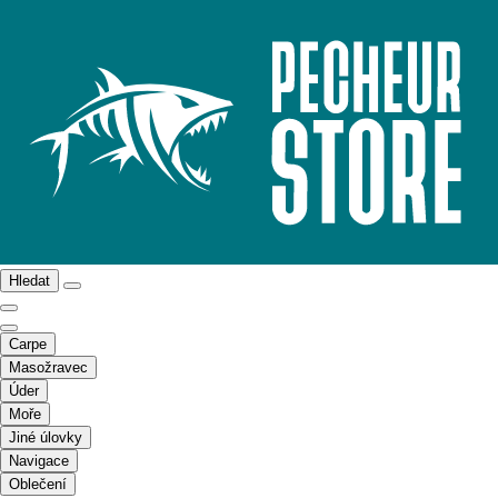
Hledat
Carpe
Masožravec
Úder
Moře
Jiné úlovky
Navigace
Oblečení