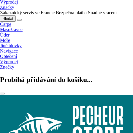
Výprodej
Značky
Zákaznický servis ve Francie
Bezpečná platba
Snadné vracení
Hledat
Carpe
Masožravec
Úder
Moře
Jiné úlovky
Navigace
Oblečení
Výprodej
Značky
Probíhá přidávání do košíku...