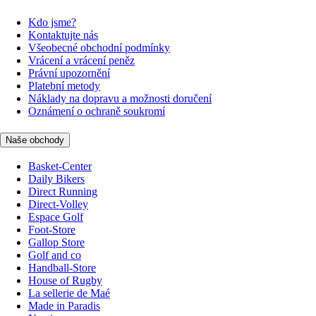
Kdo jsme?
Kontaktujte nás
Všeobecné obchodní podmínky
Vrácení a vrácení peněz
Právní upozornění
Platební metody
Náklady na dopravu a možnosti doručení
Oznámení o ochraně soukromí
Naše obchody
Basket-Center
Daily Bikers
Direct Running
Direct-Volley
Espace Golf
Foot-Store
Gallop Store
Golf and co
Handball-Store
House of Rugby
La sellerie de Maé
Made in Paradis