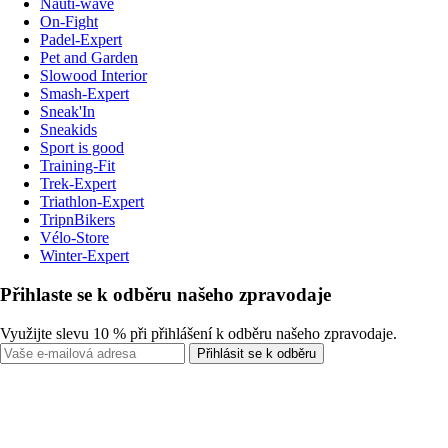
Nauti-wave
On-Fight
Padel-Expert
Pet and Garden
Slowood Interior
Smash-Expert
Sneak'In
Sneakids
Sport is good
Training-Fit
Trek-Expert
Triathlon-Expert
TripnBikers
Vélo-Store
Winter-Expert
Přihlaste se k odběru našeho zpravodaje
Využijte slevu 10 % při přihlášení k odběru našeho zpravodaje.
Přihlásit se k odběru