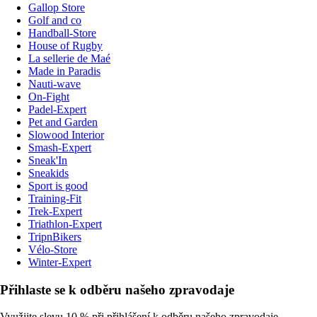
Gallop Store
Golf and co
Handball-Store
House of Rugby
La sellerie de Maé
Made in Paradis
Nauti-wave
On-Fight
Padel-Expert
Pet and Garden
Slowood Interior
Smash-Expert
Sneak'In
Sneakids
Sport is good
Training-Fit
Trek-Expert
Triathlon-Expert
TripnBikers
Vélo-Store
Winter-Expert
Přihlaste se k odběru našeho zpravodaje
Využijte slevu 10 % při přihlášení k odběru našeho zpravodaje.