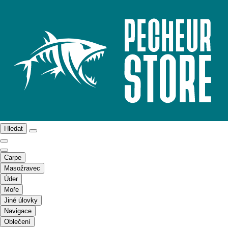
Hledat
Carpe
Masožravec
Úder
Moře
Jiné úlovky
Navigace
Oblečení