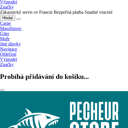
Výprodej
Značky
Zákaznický servis ve Francie
Bezpečná platba
Snadné vracení
Hledat
Carpe
Masožravec
Úder
Moře
Jiné úlovky
Navigace
Oblečení
Výprodej
Značky
Probíhá přidávání do košíku...