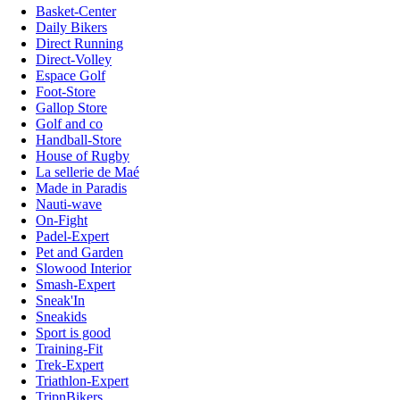
Basket-Center
Daily Bikers
Direct Running
Direct-Volley
Espace Golf
Foot-Store
Gallop Store
Golf and co
Handball-Store
House of Rugby
La sellerie de Maé
Made in Paradis
Nauti-wave
On-Fight
Padel-Expert
Pet and Garden
Slowood Interior
Smash-Expert
Sneak'In
Sneakids
Sport is good
Training-Fit
Trek-Expert
Triathlon-Expert
TripnBikers