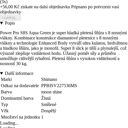
(3x)
+56,00 Kč
ziskate na dalsi objednavku
Pripsano po potvrzeni vasi
objednavky
Loading...
Popis
Power Pro S8S Aqua Green je super hladká pletená šňůra s 8 nosnými
vlákny. Kombinace konstrukce diamantové pletenice s 8 nosnými
vlákny a technologie Enhanced Body vytváří ultra kulatou, hedvábnou
a hladkou šňůru, jako je monofil. Super 8 slick je tišší a plynulejší, což
výrazně zlepšuje vzdálenost hodu. Úžasný poměr síly a průměru
umožňuje citlivější rybaření. Pletená šňůra s vysokou viditelností a
nosností 30 kg.
Další informace
Marki
Shimano
Odkaz na dodavatele
PPBISV227536MS
Barva
moon shine
Dominantní barva
Žlutá
Typ
Smíšené
Věk
Dospělý
Množství na jednotku
1
Loading...