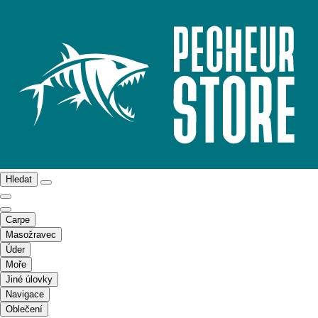
Hledat
Carpe
Masožravec
Úder
Moře
Jiné úlovky
Navigace
Oblečení