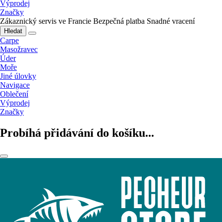
Výprodej
Značky
Zákaznický servis ve Francie
Bezpečná platba
Snadné vracení
Hledat
Carpe
Masožravec
Úder
Moře
Jiné úlovky
Navigace
Oblečení
Výprodej
Značky
Probíhá přidávání do košíku...