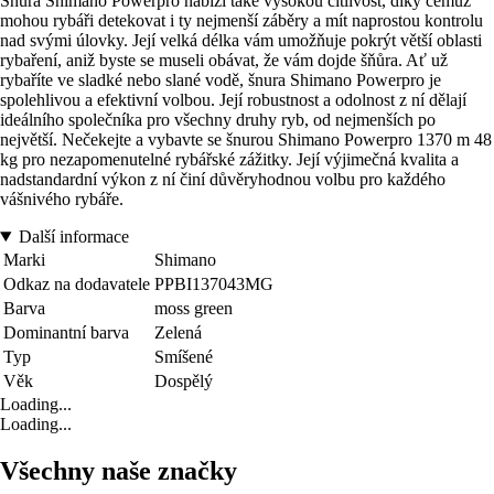
Šnura Shimano Powerpro nabízí také vysokou citlivost, díky čemuž
mohou rybáři detekovat i ty nejmenší záběry a mít naprostou kontrolu
nad svými úlovky. Její velká délka vám umožňuje pokrýt větší oblasti
rybaření, aniž byste se museli obávat, že vám dojde šňůra. Ať už
rybaříte ve sladké nebo slané vodě, šnura Shimano Powerpro je
spolehlivou a efektivní volbou. Její robustnost a odolnost z ní dělají
ideálního společníka pro všechny druhy ryb, od nejmenších po
největší. Nečekejte a vybavte se šnurou Shimano Powerpro 1370 m 48
kg pro nezapomenutelné rybářské zážitky. Její výjimečná kvalita a
nadstandardní výkon z ní činí důvěryhodnou volbu pro každého
vášnivého rybáře.
Další informace
Marki
Shimano
Odkaz na dodavatele
PPBI137043MG
Barva
moss green
Dominantní barva
Zelená
Typ
Smíšené
Věk
Dospělý
Loading...
Loading...
Všechny naše značky