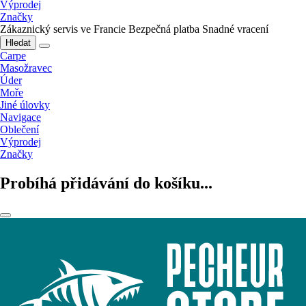
Výprodej
Značky
Zákaznický servis ve Francie
Bezpečná platba
Snadné vracení
Hledat
Carpe
Masožravec
Úder
Moře
Jiné úlovky
Navigace
Oblečení
Výprodej
Značky
Probíhá přidávání do košíku...