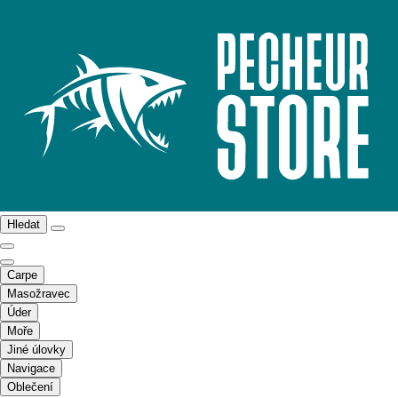
Hledat
Carpe
Masožravec
Úder
Moře
Jiné úlovky
Navigace
Oblečení