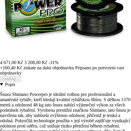
4 671,00 Kč
3 208,00 Kč
-31%
+160,40 Kč
ziskate na dalsi objednavku
Pripsano po potvrzeni vasi
objednavky
Loading...
Popis
Šnura Shimano Powerpro je ideální volbou pro profesionální a
amatérské rybáře, kteří hledají kvalitní rybářskou šňůru. S délkou 1370
metrů a odolností 48 kg tato šnura nabízí výjimečný výkon za všech
podmínek rybaření. Vyrobena prestižní značkou Shimano, tato šnura je
navržena tak, aby nabízela zvýšenou odolnost, přičemž je tenká a
odolná. Pokročilá technologie použita v její výrobě zajišťuje vynikající
odolnost proti oděru, což snižuje riziko přetržení během rybaření.