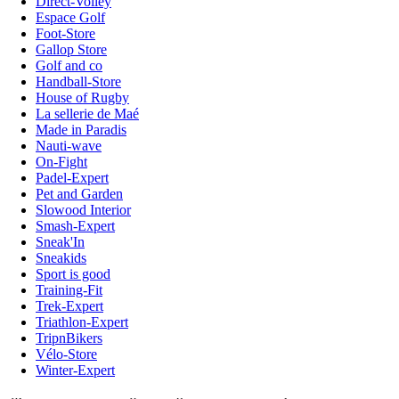
Direct-Volley
Espace Golf
Foot-Store
Gallop Store
Golf and co
Handball-Store
House of Rugby
La sellerie de Maé
Made in Paradis
Nauti-wave
On-Fight
Padel-Expert
Pet and Garden
Slowood Interior
Smash-Expert
Sneak'In
Sneakids
Sport is good
Training-Fit
Trek-Expert
Triathlon-Expert
TripnBikers
Vélo-Store
Winter-Expert