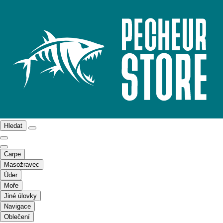
Hledat
Carpe
Masožravec
Úder
Moře
Jiné úlovky
Navigace
Oblečení