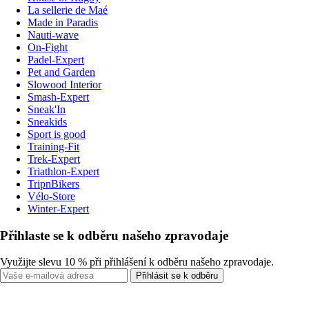
La sellerie de Maé
Made in Paradis
Nauti-wave
On-Fight
Padel-Expert
Pet and Garden
Slowood Interior
Smash-Expert
Sneak'In
Sneakids
Sport is good
Training-Fit
Trek-Expert
Triathlon-Expert
TripnBikers
Vélo-Store
Winter-Expert
Přihlaste se k odběru našeho zpravodaje
Využijte slevu 10 % při přihlášení k odběru našeho zpravodaje.
Přihlásit se k odběru