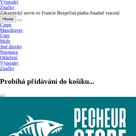
Výprodej
Značky
Zákaznický servis ve Francie
Bezpečná platba
Snadné vracení
Hledat
Carpe
Masožravec
Úder
Moře
Jiné úlovky
Navigace
Oblečení
Výprodej
Značky
Probíhá přidávání do košíku...