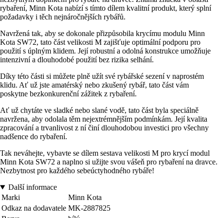
rybaření, Minn Kota nabízí s tímto dílem kvalitní produkt, který splní
požadavky i těch nejnáročnějších rybářů.
Navržená tak, aby se dokonale přizpůsobila krycímu modulu Minn
Kota SW72, tato část velikosti M zajišťuje optimální podporu pro
použití s úplným klidem. Její robustní a odolná konstrukce umožňuje
intenzivní a dlouhodobé použití bez rizika selhání.
Díky této části si můžete plně užít své rybářské sezení v naprostém
klidu. Ať už jste amatérský nebo zkušený rybář, tato část vám
poskytne bezkonkurenční zážitek z rybaření.
Ať už chytáte ve sladké nebo slané vodě, tato část byla speciálně
navržena, aby odolala těm nejextrémnějším podmínkám. Její kvalita
zpracování a trvanlivost z ní činí dlouhodobou investici pro všechny
nadšence do rybaření.
Tak neváhejte, vybavte se dílem sestava velikosti M pro krycí modul
Minn Kota SW72 a naplno si užijte svou vášeň pro rybaření na dravce.
Nezbytnost pro každého sebeúctyhodného rybáře!
Další informace
Marki
Minn Kota
Odkaz na dodavatele
MK-2887825