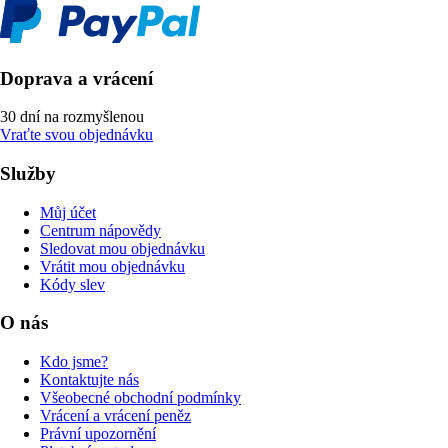
Doprava a vrácení
30 dní na rozmyšlenou
Vraťte svou objednávku
Služby
Můj účet
Centrum nápovědy
Sledovat mou objednávku
Vrátit mou objednávku
Kódy slev
O nás
Kdo jsme?
Kontaktujte nás
Všeobecné obchodní podmínky
Vrácení a vrácení peněz
Právní upozornění