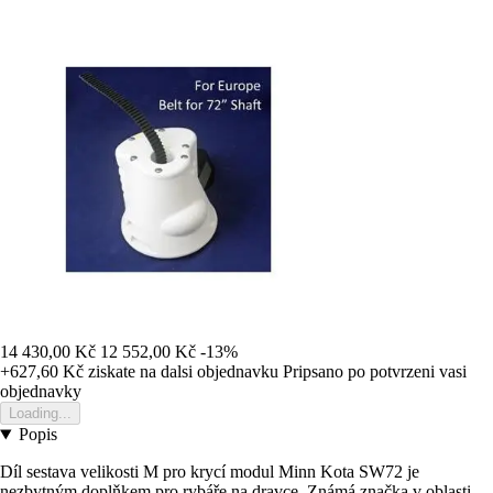
14 430,00 Kč
12 552,00 Kč
-13%
+627,60 Kč
ziskate na dalsi objednavku
Pripsano po potvrzeni vasi
objednavky
Loading...
Popis
Díl sestava velikosti M pro krycí modul Minn Kota SW72 je
nezbytným doplňkem pro rybáře na dravce. Známá značka v oblasti