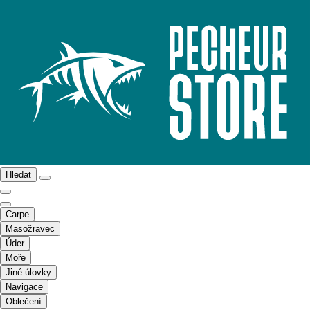
Hledat
Carpe
Masožravec
Úder
Moře
Jiné úlovky
Navigace
Oblečení