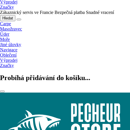
Výprodej
Značky
Zákaznický servis ve Francie
Bezpečná platba
Snadné vracení
Hledat
Carpe
Masožravec
Úder
Moře
Jiné úlovky
Navigace
Oblečení
Výprodej
Značky
Probíhá přidávání do košíku...