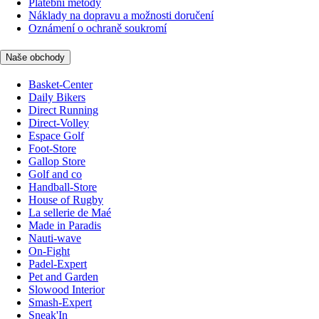
Platební metody
Náklady na dopravu a možnosti doručení
Oznámení o ochraně soukromí
Naše obchody
Basket-Center
Daily Bikers
Direct Running
Direct-Volley
Espace Golf
Foot-Store
Gallop Store
Golf and co
Handball-Store
House of Rugby
La sellerie de Maé
Made in Paradis
Nauti-wave
On-Fight
Padel-Expert
Pet and Garden
Slowood Interior
Smash-Expert
Sneak'In