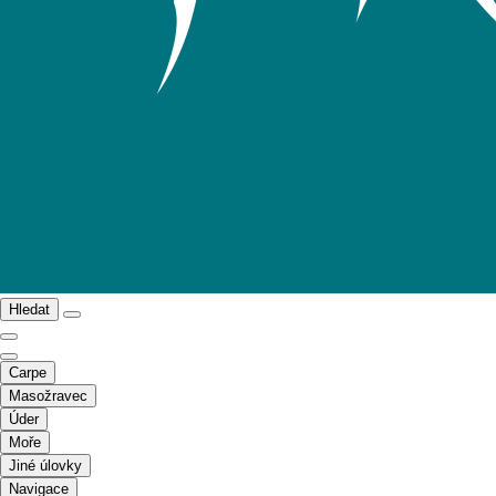
Hledat
Carpe
Masožravec
Úder
Moře
Jiné úlovky
Navigace