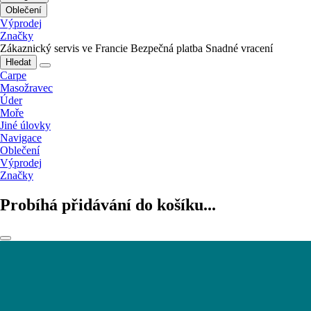
Oblečení
Výprodej
Značky
Zákaznický servis ve Francie
Bezpečná platba
Snadné vracení
Hledat
Carpe
Masožravec
Úder
Moře
Jiné úlovky
Navigace
Oblečení
Výprodej
Značky
Probíhá přidávání do košíku...