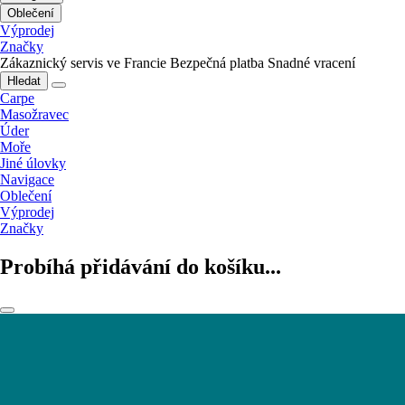
Oblečení
Výprodej
Značky
Zákaznický servis ve Francie
Bezpečná platba
Snadné vracení
Hledat
Carpe
Masožravec
Úder
Moře
Jiné úlovky
Navigace
Oblečení
Výprodej
Značky
Probíhá přidávání do košíku...