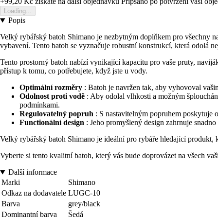
+99,20 Kč
ziskate na dalsi objednavku
Pripsano po potvrzeni vasi obj
Loading...
Popis
Velký rybářský batoh Shimano je nezbytným doplňkem pro všechny nad
vybavení. Tento batoh se vyznačuje robustní konstrukcí, která odolá n
Tento prostorný batoh nabízí vynikající kapacitu pro vaše pruty, navi
přístup k tomu, co potřebujete, když jste u vody.
Optimální rozměry
: Batoh je navržen tak, aby vyhovoval vaši
Odolnost proti vodě
: Aby odolal vlhkosti a možným šplouchání
podmínkami.
Regulovatelný popruh
: S nastavitelným popruhem poskytuje op
Functionální design
: Jeho promyšlený design zahrnuje snadno 
Velký rybářský batoh Shimano je ideální pro rybáře hledající produkt, k
Vyberte si tento kvalitní batoh, který vás bude doprovázet na všech vaš
Další informace
Marki
Shimano
Odkaz na dodavatele
LUGC-10
Barva
grey/black
Dominantní barva
Šedá