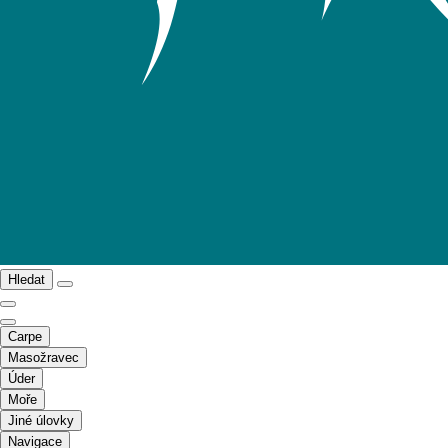
Hledat
Carpe
Masožravec
Úder
Moře
Jiné úlovky
Navigace