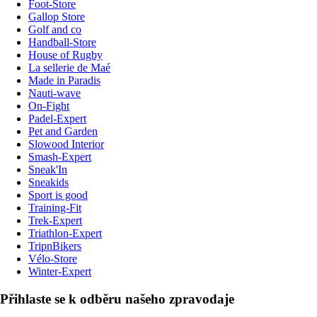
Foot-Store
Gallop Store
Golf and co
Handball-Store
House of Rugby
La sellerie de Maé
Made in Paradis
Nauti-wave
On-Fight
Padel-Expert
Pet and Garden
Slowood Interior
Smash-Expert
Sneak'In
Sneakids
Sport is good
Training-Fit
Trek-Expert
Triathlon-Expert
TripnBikers
Vélo-Store
Winter-Expert
Přihlaste se k odběru našeho zpravodaje