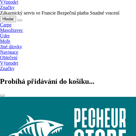
Výprodej
Značky
Zákaznický servis ve Francie
Bezpečná platba
Snadné vracení
Hledat
Carpe
Masožravec
Úder
Moře
Jiné úlovky
Navigace
Oblečení
Výprodej
Značky
Probíhá přidávání do košíku...