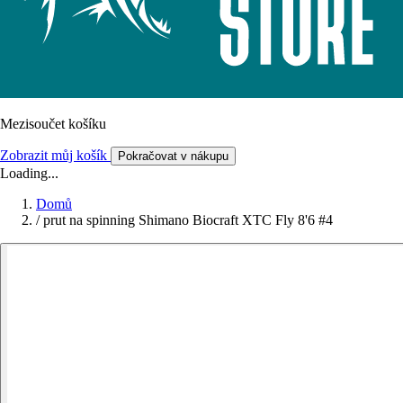
Mezisoučet košíku
Zobrazit můj košík
Pokračovat v nákupu
Loading...
Domů
/
prut na spinning Shimano Biocraft XTC Fly 8'6 #4