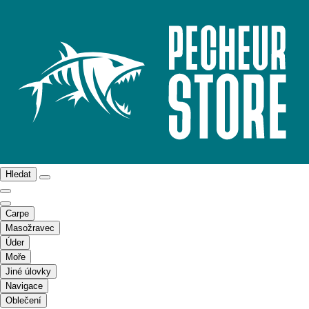
Hledat
Carpe
Masožravec
Úder
Moře
Jiné úlovky
Navigace
Oblečení