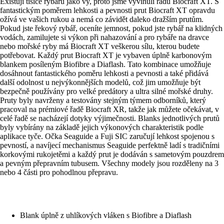
Existují tisíce rybářů jako vy, proto jsme vyvinuli řadu Biocraft XT. S
fantastickým poměrem lehkosti a pevnosti prut Biocraft XT opravdu
ožívá ve vašich rukou a nemá co závidět daleko dražším prutům.
Pokud jste řekový rybář, oceníte jemnost, pokud jste rybář na klidných
vodách, zamilujete si výkon při nahazování a pro rybáře na dravce
nebo mořské ryby má Biocraft XT veškerou sílu, kterou budete
potřebovat. Každý prut Biocraft XT je vybaven úplně karbonovým
blankem posíleným Biofibre a Diaflash. Tato kombinace umožňuje
dosáhnout fantastického poměru lehkosti a pevnosti a také přidává
další odolnost u nejvýkonnějších modelů, což jim umožňuje být
bezpečně používány pro velké predátory a ultra silné mořské druhy.
Pruty byly navrženy a testovány stejným týmem odborníků, který
pracoval na prémiové řadě Biocraft XR, takže jak můžete očekávat, v
celé řadě se nacházejí dotyky výjimečnosti. Blanks jednotlivých prutů
byly vybírány na základě jejich výkonových charakteristik podle
aplikace tyče. Očka Seaguide a Fuji SIC zaručují lehkost spojenou s
pevností, a navíjecí mechanismus Seaguide perfektně ladí s tradičními
korkovými rukojetěmi a každý prut je dodáván s sametovým pouzdrem
a pevným přepravním tubusem. Všechny modely jsou rozděleny na 3
nebo 4 části pro pohodlnou přepravu.
Blank úplně z uhlíkových vláken s Biofibre a Diaflash