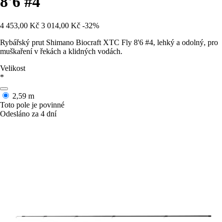
8'6 #4
4 453,00 Kč
3 014,00 Kč
-32%
Rybářský prut Shimano Biocraft XTC Fly 8'6 #4, lehký a odolný, pro
muškaření v řekách a klidných vodách.
Velikost
*
2,59 m
Toto pole je povinné
Odesláno za 4 dní