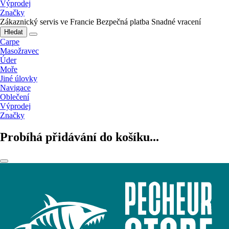
Výprodej
Značky
Zákaznický servis ve Francie
Bezpečná platba
Snadné vracení
Hledat
Carpe
Masožravec
Úder
Moře
Jiné úlovky
Navigace
Oblečení
Výprodej
Značky
Probíhá přidávání do košíku...