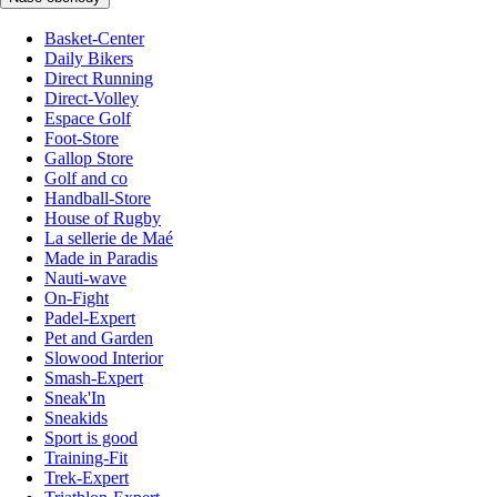
Basket-Center
Daily Bikers
Direct Running
Direct-Volley
Espace Golf
Foot-Store
Gallop Store
Golf and co
Handball-Store
House of Rugby
La sellerie de Maé
Made in Paradis
Nauti-wave
On-Fight
Padel-Expert
Pet and Garden
Slowood Interior
Smash-Expert
Sneak'In
Sneakids
Sport is good
Training-Fit
Trek-Expert