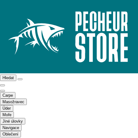
Hledat
Carpe
Masožravec
Úder
Moře
Jiné úlovky
Navigace
Oblečení