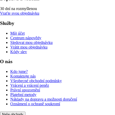
30 dní na rozmyšlenou
Vraťte svou objednávku
Služby
Můj účet
Centrum nápovědy
Sledovat mou objednávku
Vrátit mou objednávku
Kódy slev
O nás
Kdo jsme?
Kontaktujte nás
Všeobecné obchodní podmínky
Vrácení a vrácení peněz
Právní upozornění
Platební metody
Náklady na dopravu a možnosti doručení
Oznámení o ochraně soukromí
Naše obchody