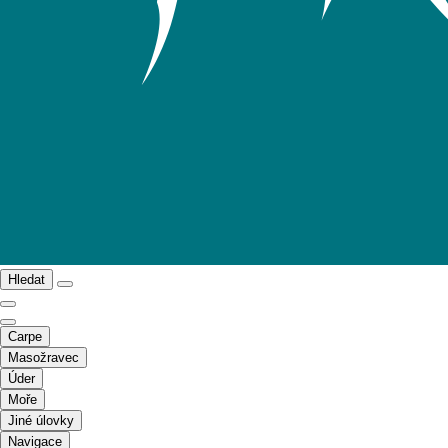
Hledat
Carpe
Masožravec
Úder
Moře
Jiné úlovky
Navigace