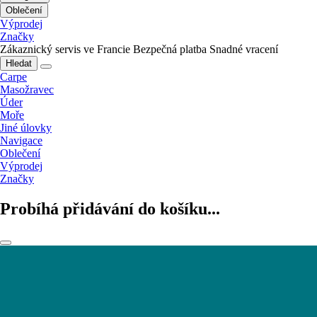
Oblečení
Výprodej
Značky
Zákaznický servis ve Francie
Bezpečná platba
Snadné vracení
Hledat
Carpe
Masožravec
Úder
Moře
Jiné úlovky
Navigace
Oblečení
Výprodej
Značky
Probíhá přidávání do košíku...