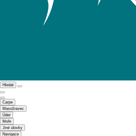
Hledat
Carpe
Masožravec
Úder
Moře
Jiné úlovky
Navigace