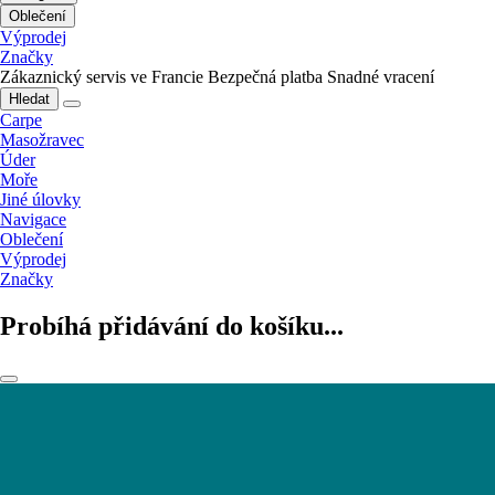
Oblečení
Výprodej
Značky
Zákaznický servis ve Francie
Bezpečná platba
Snadné vracení
Hledat
Carpe
Masožravec
Úder
Moře
Jiné úlovky
Navigace
Oblečení
Výprodej
Značky
Probíhá přidávání do košíku...