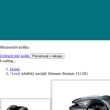
Mezisoučet košíku
Zobrazit můj košík
Pokračovat v nákupu
Loading...
Domů
/
Levý rybářský naviják Shimano Bantam 151 HG