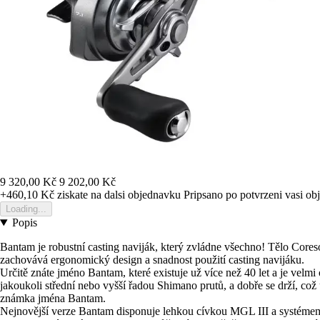
9 320,00 Kč
9 202,00 Kč
+460,10 Kč
ziskate na dalsi objednavku
Pripsano po potvrzeni vasi o
Loading...
Popis
Bantam je robustní casting naviják, který zvládne všechno! Tělo Coreso
zachovává ergonomický design a snadnost použití casting navijáku.
Určitě znáte jméno Bantam, které existuje už více než 40 let a je velm
jakoukoli střední nebo vyšší řadou Shimano prutů, a dobře se drží, co
známka jména Bantam.
Nejnovější verze Bantam disponuje lehkou cívkou MGL III a systémem S