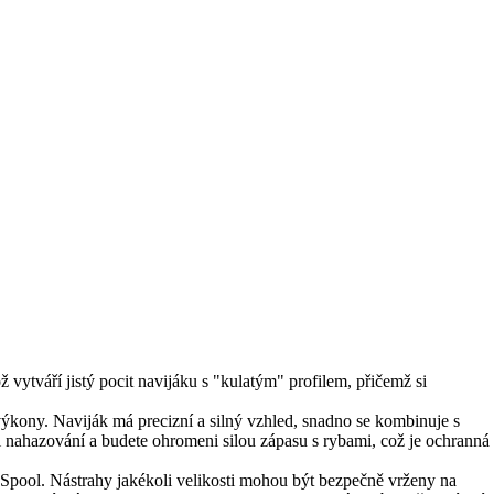
vytváří jistý pocit navijáku s "kulatým" profilem, přičemž si
í výkony. Naviják má precizní a silný vzhled, snadno se kombinuje s
i nahazování a budete ohromeni silou zápasu s rybami, což je ochranná
Spool. Nástrahy jakékoli velikosti mohou být bezpečně vrženy na