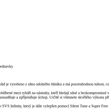
bjednavky
lid je vyrobeno z ultra odolného hliníku a má pozoruhodnou tuhost, což 
i oblíbené mezi rybáři na nástrahy, kteří hledají silné a bezkompromisn
ž usnadňuje a zpříjemňuje úchop. Určitě si všimnete skvělého výkonu př
VS Infinity, který je dále vylepšen pomocí Silent Tune a Super Free 