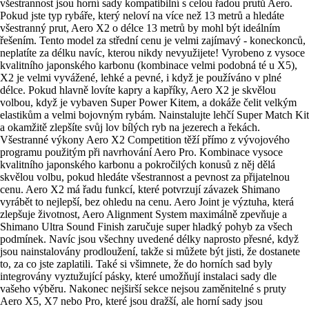
všestrannost jsou horní sady kompatibilní s celou řadou prutů Aero.
Pokud jste typ rybáře, který neloví na více než 13 metrů a hledáte
všestranný prut, Aero X2 o délce 13 metrů by mohl být ideálním
řešením. Tento model za střední cenu je velmi zajímavý - koneckonců,
neplatíte za délku navíc, kterou nikdy nevyužijete! Vyrobeno z vysoce
kvalitního japonského karbonu (kombinace velmi podobná té u X5),
X2 je velmi vyvážené, lehké a pevné, i když je používáno v plné
délce. Pokud hlavně lovíte kapry a kapříky, Aero X2 je skvělou
volbou, když je vybaven Super Power Kitem, a dokáže čelit velkým
elastikům a velmi bojovným rybám. Nainstalujte lehčí Super Match Kit
a okamžitě zlepšíte svůj lov bílých ryb na jezerech a řekách.
Všestranné výkony Aero X2 Competition těží přímo z vývojového
programu použitým při navrhování Aero Pro. Kombinace vysoce
kvalitního japonského karbonu a pokročilých konusů z něj dělá
skvělou volbu, pokud hledáte všestrannost a pevnost za přijatelnou
cenu. Aero X2 má řadu funkcí, které potvrzují závazek Shimano
vyrábět to nejlepší, bez ohledu na cenu. Aero Joint je výztuha, která
zlepšuje životnost, Aero Alignment System maximálně zpevňuje a
Shimano Ultra Sound Finish zaručuje super hladký pohyb za všech
podmínek. Navíc jsou všechny uvedené délky naprosto přesné, když
jsou nainstalovány prodloužení, takže si můžete být jisti, že dostanete
to, za co jste zaplatili. Také si všimnete, že do horních sad byly
integrovány vyztužující pásky, které umožňují instalaci sady dle
vašeho výběru. Nakonec nejširší sekce nejsou zaměnitelné s pruty
Aero X5, X7 nebo Pro, které jsou dražší, ale horní sady jsou