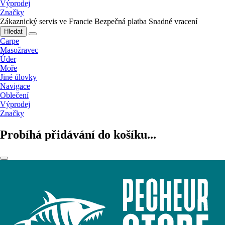
Výprodej
Značky
Zákaznický servis ve Francie
Bezpečná platba
Snadné vracení
Hledat
Carpe
Masožravec
Úder
Moře
Jiné úlovky
Navigace
Oblečení
Výprodej
Značky
Probíhá přidávání do košíku...