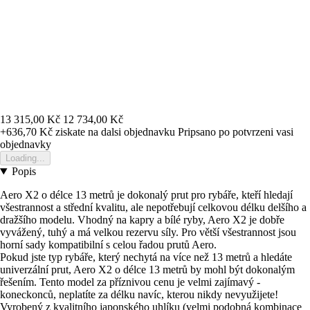
13 315,00 Kč
12 734,00 Kč
+636,70 Kč
ziskate na dalsi objednavku
Pripsano po potvrzeni vasi
objednavky
Loading...
Popis
Aero X2 o délce 13 metrů je dokonalý prut pro rybáře, kteří hledají
všestrannost a střední kvalitu, ale nepotřebují celkovou délku delšího a
dražšího modelu. Vhodný na kapry a bílé ryby, Aero X2 je dobře
vyvážený, tuhý a má velkou rezervu síly. Pro větší všestrannost jsou
horní sady kompatibilní s celou řadou prutů Aero.
Pokud jste typ rybáře, který nechytá na více než 13 metrů a hledáte
univerzální prut, Aero X2 o délce 13 metrů by mohl být dokonalým
řešením. Tento model za příznivou cenu je velmi zajímavý -
koneckonců, neplatíte za délku navíc, kterou nikdy nevyužijete!
Vyrobený z kvalitního japonského uhlíku (velmi podobná kombinace