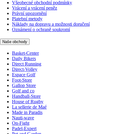
Všeobecné obchodní podmínky
Vrácení a vrácení peněz
Právní upozornění
Platební metody
Náklady na dopravu a možnosti doručení
Oznámení o ochraně soukromí
Naše obchody
Basket-Center
Daily Bikers
Direct Running
Direct-Volley
Espace Golf
Foot-Store
Gallop Store
Golf and co
Handball-Store
House of Rugby
La sellerie de Maé
Made in Paradis
Nauti-wave
On-Fight
Padel-Expert
Pet and Garden