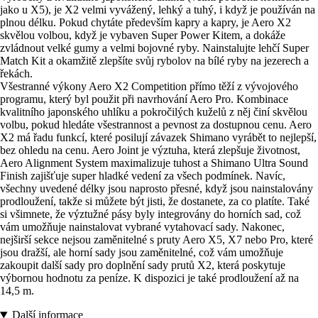
jako u X5), je X2 velmi vyvážený, lehký a tuhý, i když je používán na
plnou délku. Pokud chytáte především kapry a kapry, je Aero X2
skvělou volbou, když je vybaven Super Power Kitem, a dokáže
zvládnout velké gumy a velmi bojovné ryby. Nainstalujte lehčí Super
Match Kit a okamžitě zlepšíte svůj rybolov na bílé ryby na jezerech a
řekách.
Všestranné výkony Aero X2 Competition přímo těží z vývojového
programu, který byl použit při navrhování Aero Pro. Kombinace
kvalitního japonského uhlíku a pokročilých kuželů z něj činí skvělou
volbu, pokud hledáte všestrannost a pevnost za dostupnou cenu. Aero
X2 má řadu funkcí, které posilují závazek Shimano vyrábět to nejlepší,
bez ohledu na cenu. Aero Joint je výztuha, která zlepšuje životnost,
Aero Alignment System maximalizuje tuhost a Shimano Ultra Sound
Finish zajišťuje super hladké vedení za všech podmínek. Navíc,
všechny uvedené délky jsou naprosto přesné, když jsou nainstalovány
prodloužení, takže si můžete být jisti, že dostanete, za co platíte. Také
si všimnete, že výztužné pásy byly integrovány do horních sad, což
vám umožňuje nainstalovat vybrané vytahovací sady. Nakonec,
nejširší sekce nejsou zaměnitelné s pruty Aero X5, X7 nebo Pro, které
jsou dražší, ale horní sady jsou zaměnitelné, což vám umožňuje
zakoupit další sady pro doplnění sady prutů X2, která poskytuje
výbornou hodnotu za peníze. K dispozici je také prodloužení až na
14,5 m.
Další informace