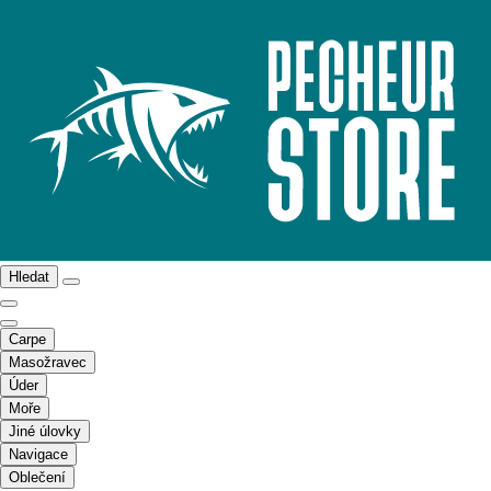
Hledat
Carpe
Masožravec
Úder
Moře
Jiné úlovky
Navigace
Oblečení