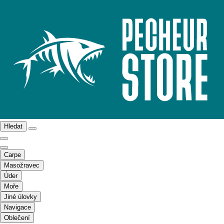
Hledat
Carpe
Masožravec
Úder
Moře
Jiné úlovky
Navigace
Oblečení