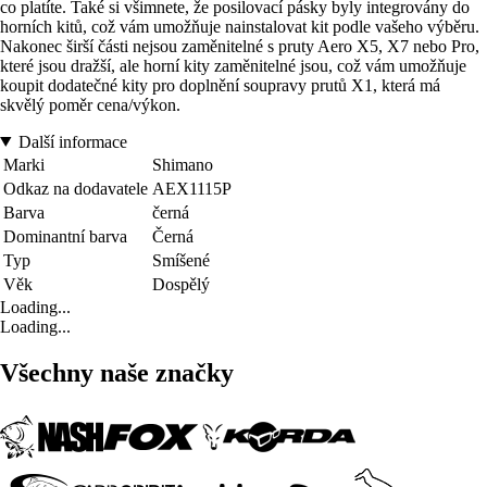
co platíte. Také si všimnete, že posilovací pásky byly integrovány do
horních kitů, což vám umožňuje nainstalovat kit podle vašeho výběru.
Nakonec širší části nejsou zaměnitelné s pruty Aero X5, X7 nebo Pro,
které jsou dražší, ale horní kity zaměnitelné jsou, což vám umožňuje
koupit dodatečné kity pro doplnění soupravy prutů X1, která má
skvělý poměr cena/výkon.
Další informace
Marki
Shimano
Odkaz na dodavatele
AEX1115P
Barva
černá
Dominantní barva
Černá
Typ
Smíšené
Věk
Dospělý
Loading...
Loading...
Všechny naše značky