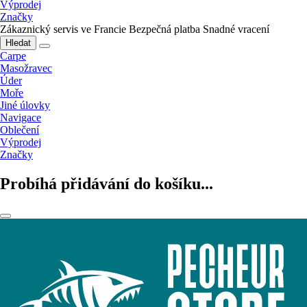
Výprodej
Značky
Zákaznický servis ve Francie
Bezpečná platba
Snadné vracení
Hledat
Carpe
Masožravec
Úder
Moře
Jiné úlovky
Navigace
Oblečení
Výprodej
Značky
Probíhá přidávání do košíku...