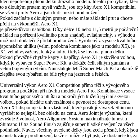
kteří nepotřebují plnou délku dražšího modelu. Ideální pro rybáře, kteří
to s dlouhým prutem myslí vážně, jsou top kity Aero X1 kompatibilní
se všemi pruty Aero a jsou k dispozici prodloužení.
Pokud začínáte s dlouhým prutem, nebo máte základní prut a chcete
přejít na výkonnější, Aero X1
je přesvědčivou nabídkou. Díky délce 10 nebo 11,5 metrů je počáteční
náklad na pořízení kvalitního prutu snadněji zvládnutelný, s výhodou
možnosti dodatečně přidat prodloužení. Vyrobený z vysoce kvalitního
japonského uhlíku (velmi podobná kombinace jako u modelu X5), je
X1 velmi vyvážený, lehký a tuhý, i když se loví na plnou délku.
Pokud převážně chytáte kapry a kapříky, Aero X1 je skvělou volbou,
když je vybaven Super Power Kit, a dokáže čelit silným gumám a
velmi bojovným rybám. Nainstalujte lehčí Super Match Kit a okamžitě
zlepšíte svou rybaření na bílé ryby na jezerech a řekách.
Univerzální výkon Aero X1 Competition přímo těží z vývojového
programu použitým při návrhu modelu Aero Pro. Kombinace vysoce
kvalitního japonského uhlíku a pokročilých kuželů jej činí skvělou
volbou, pokud hledáte univerzálnost a pevnost za dostupnou cenu.
Aero X1 disponuje řadou vlastností, které posilují závazek Shimano
vyrábět to nejlepší, bez ohledu na cenu. Aero Joint je výztuha, která
zvyšuje životnost, Aero Alignment System maximalizuje tuhost a
Shimano Ultra Sound Finish zajišťuje super hladké navíjení za všech
podmínek. Navíc, všechny uvedené délky jsou zcela přesné, když jsou
nainstalovány prodloužení, takže si můžete být jisti, že dostanete to, za