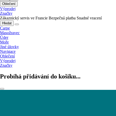
Oblečení
Výprodej
Značky
Zákaznický servis ve Francie
Bezpečná platba
Snadné vracení
Hledat
Carpe
Masožravec
Úder
Moře
Jiné úlovky
Navigace
Oblečení
Výprodej
Značky
Probíhá přidávání do košíku...