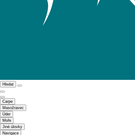
Hledat
Carpe
Masožravec
Úder
Moře
Jiné úlovky
Navigace