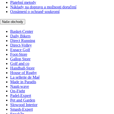
Platební metody
Náklady na dopravu a možnosti doručení
Oznámení o ochraně soukromí
Naše obchody
Basket-Center
Daily Bikers
Direct Running
Direct-Volley
Espace Golf
Foot-Store
Gallop Store
Golf and co
Handball-Store
House of Rugby
La sellerie de Maé
Made in Paradis
Nauti-wave
On-Fight
Padel-Expert
Pet and Garden
Slowood Interior
Smash-Expert
Sneak'In