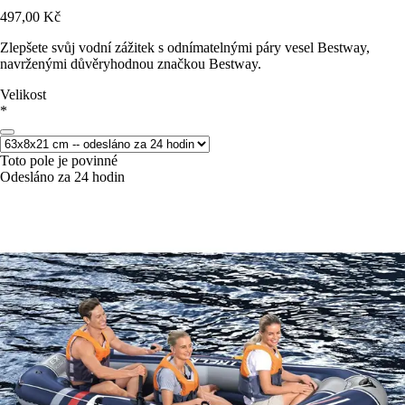
497,00 Kč
Zlepšete svůj vodní zážitek s odnímatelnými páry vesel Bestway,
navrženými důvěryhodnou značkou Bestway.
Velikost
*
Toto pole je povinné
Odesláno za 24 hodin