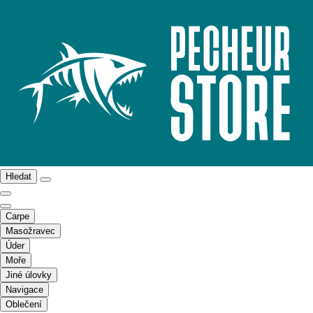
Hledat
Carpe
Masožravec
Úder
Moře
Jiné úlovky
Navigace
Oblečení