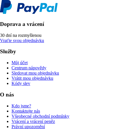
Doprava a vrácení
30 dní na rozmyšlenou
Vraťte svou objednávku
Služby
Můj účet
Centrum nápovědy
Sledovat mou objednávku
Vrátit mou objednávku
Kódy slev
O nás
Kdo jsme?
Kontaktujte nás
Všeobecné obchodní podmínky
Vrácení a vrácení peněz
Právní upozornění