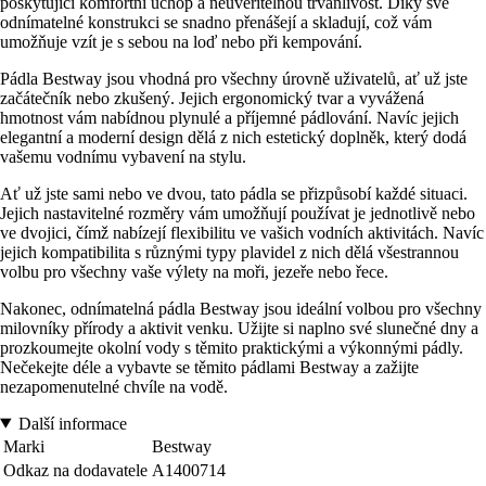
poskytující komfortní úchop a neuvěřitelnou trvanlivost. Díky své
odnímatelné konstrukci se snadno přenášejí a skladují, což vám
umožňuje vzít je s sebou na loď nebo při kempování.
Pádla Bestway jsou vhodná pro všechny úrovně uživatelů, ať už jste
začátečník nebo zkušený. Jejich ergonomický tvar a vyvážená
hmotnost vám nabídnou plynulé a příjemné pádlování. Navíc jejich
elegantní a moderní design dělá z nich estetický doplněk, který dodá
vašemu vodnímu vybavení na stylu.
Ať už jste sami nebo ve dvou, tato pádla se přizpůsobí každé situaci.
Jejich nastavitelné rozměry vám umožňují používat je jednotlivě nebo
ve dvojici, čímž nabízejí flexibilitu ve vašich vodních aktivitách. Navíc
jejich kompatibilita s různými typy plavidel z nich dělá všestrannou
volbu pro všechny vaše výlety na moři, jezeře nebo řece.
Nakonec, odnímatelná pádla Bestway jsou ideální volbou pro všechny
milovníky přírody a aktivit venku. Užijte si naplno své slunečné dny a
prozkoumejte okolní vody s těmito praktickými a výkonnými pádly.
Nečekejte déle a vybavte se těmito pádlami Bestway a zažijte
nezapomenutelné chvíle na vodě.
Další informace
Marki
Bestway
Odkaz na dodavatele
A1400714