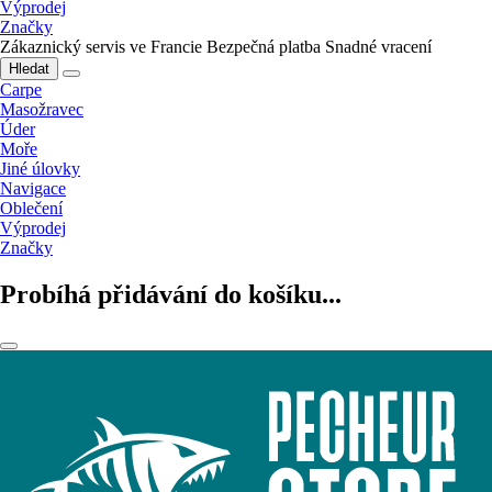
Výprodej
Značky
Zákaznický servis ve Francie
Bezpečná platba
Snadné vracení
Hledat
Carpe
Masožravec
Úder
Moře
Jiné úlovky
Navigace
Oblečení
Výprodej
Značky
Probíhá přidávání do košíku...