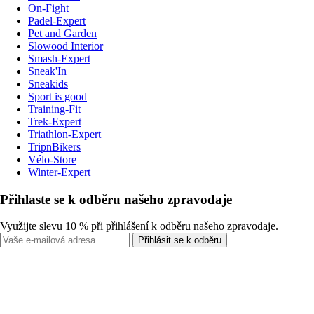
On-Fight
Padel-Expert
Pet and Garden
Slowood Interior
Smash-Expert
Sneak'In
Sneakids
Sport is good
Training-Fit
Trek-Expert
Triathlon-Expert
TripnBikers
Vélo-Store
Winter-Expert
Přihlaste se k odběru našeho zpravodaje
Využijte slevu 10 % při přihlášení k odběru našeho zpravodaje.
Přihlásit se k odběru