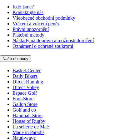
Kdo jsme?
Kontaktujte nás
Všeobecné obchodní podmínky
Vrácení a vrácení peněz
Právní upozornění
Platební metody
Náklady na dopravu a možnosti doručení
Oznámení o ochraně soukromí
Naše obchody
Basket-Center
Daily Bikers
Direct Running
Direct-Volley
Espace Golf
Foot-Store
Gallop Store
Golf and co
Handball-Store
House of Rugby
La sellerie de Maé
Made in Paradis
Nauti-wave