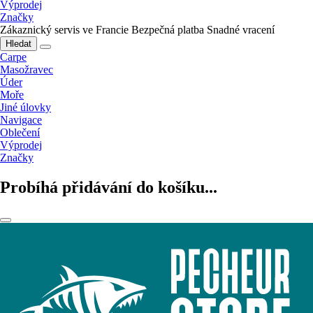
Výprodej
Značky
Zákaznický servis ve Francie
Bezpečná platba
Snadné vracení
Hledat
Carpe
Masožravec
Úder
Moře
Jiné úlovky
Navigace
Oblečení
Výprodej
Značky
Probíhá přidávání do košíku...