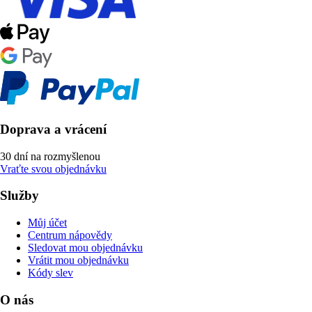
Doprava a vrácení
30 dní na rozmyšlenou
Vraťte svou objednávku
Služby
Můj účet
Centrum nápovědy
Sledovat mou objednávku
Vrátit mou objednávku
Kódy slev
O nás