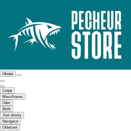
Hledat
Carpe
Masožravec
Úder
Moře
Jiné úlovky
Navigace
Oblečení