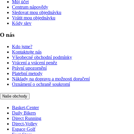
Můj účet
Centrum nápovědy
Sledovat mou objednávku
Vrátit mou objednávku
Kódy slev
O nás
Kdo jsme?
Kontaktujte nás
Všeobecné obchodní podmínky
Vrácení a vrácení peněz
Právní upozornění
Platební metody
Náklady na dopravu a možnosti doručení
Oznámení o ochraně soukromí
Naše obchody
Basket-Center
Daily Bikers
Direct Running
Direct-Volley
Espace Golf