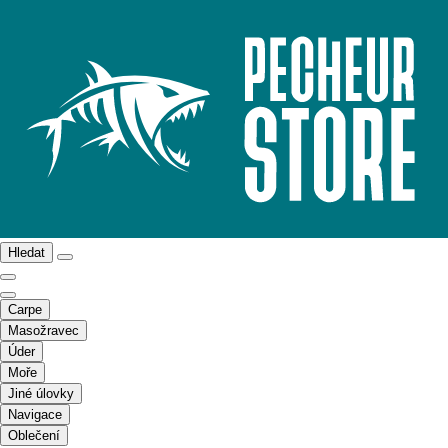
Hledat
Carpe
Masožravec
Úder
Moře
Jiné úlovky
Navigace
Oblečení