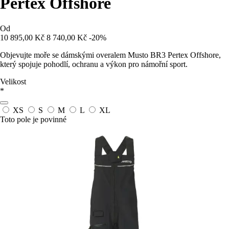
Pertex Offshore
Od
10 895,00 Kč
8 740,00 Kč
-20%
Objevujte moře se dámskými overalem Musto BR3 Pertex Offshore,
který spojuje pohodlí, ochranu a výkon pro námořní sport.
Velikost
*
XS
S
M
L
XL
Toto pole je povinné