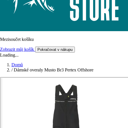
Mezisoučet košíku
Zobrazit můj košík
Pokračovat v nákupu
Loading...
Domů
/
Dámské overaly Musto Br3 Pertex Offshore