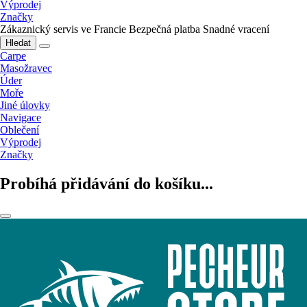
Výprodej
Značky
Zákaznický servis ve Francie
Bezpečná platba
Snadné vracení
Hledat
Carpe
Masožravec
Úder
Moře
Jiné úlovky
Navigace
Oblečení
Výprodej
Značky
Probíhá přidávání do košíku...