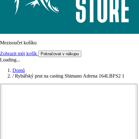
Mezisoučet košíku
Zobrazit můj košík
Pokračovat v nákupu
Loading...
Domů
/
Rybářský prut na casting Shimano Adrena 164LBFS2 1