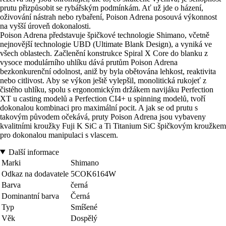
prutu přizpůsobit se rybářským podmínkám. Ať už jde o házení,
oživování nástrah nebo rybaření, Poison Adrena posouvá výkonnost
na vyšší úroveň dokonalosti.
Poison Adrena představuje špičkové technologie Shimano, včetně
nejnovější technologie UBD (Ultimate Blank Design), a vyniká ve
všech oblastech. Začlenění konstrukce Spiral X Core do blanku z
vysoce modulárního uhlíku dává prutům Poison Adrena
bezkonkurenční odolnost, aniž by byla obětována lehkost, reaktivita
nebo citlivost. Aby se výkon ještě vylepšil, monolitická rukojeť z
čistého uhlíku, spolu s ergonomickým držákem navijáku Perfection
XT u casting modelů a Perfection CI4+ u spinning modelů, tvoří
dokonalou kombinaci pro maximální pocit. A jak se od prutu s
takovým původem očekává, pruty Poison Adrena jsou vybaveny
kvalitními kroužky Fuji K SiC a Ti Titanium SiC špičkovým kroužkem
pro dokonalou manipulaci s vlascem.
Další informace
Marki
Shimano
Odkaz na dodavatele
5COK6164W
Barva
černá
Dominantní barva
Černá
Typ
Smíšené
Věk
Dospělý