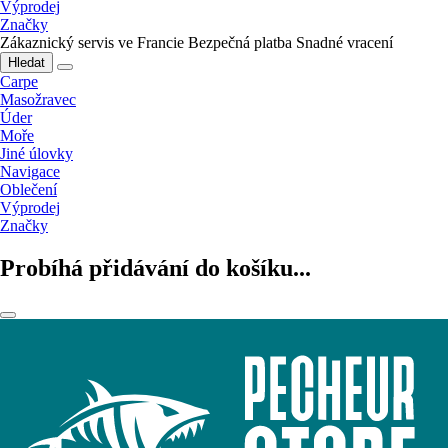
Výprodej
Značky
Zákaznický servis ve Francie
Bezpečná platba
Snadné vracení
Hledat
Carpe
Masožravec
Úder
Moře
Jiné úlovky
Navigace
Oblečení
Výprodej
Značky
Probíhá přidávání do košíku...