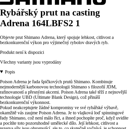
Rybářský prut na casting
Adrena 164LBFS2 1
Objevte prut Shimano Adrena, který spojuje lehkost, citlivost a
bezkonkurenční výkon pro výjimečný rybolov dravých ryb.
Produkt není k dispozici
Všechny varianty jsou vyprodány
Popis
Poison Adrena je řada špičkových prutů Shimano. Kombinuje
nejmodernější karbonovou technologii Shimano s filozofií JDM,
rafinovaností a přesnými akcemi. Poison Adrena také těží z nejnovější
technologie UBD (Ultimate Blank Design), což přináší
bezkonkurenční výkonnost.
Pokud neakceptujete žádné kompromisy ve své rybářské výbavě,
okamžitě vás zaujme Poison Adrena. Je to vlajková loď spinningové
řady Shimano, což není málo říct, a ihned pochopíte proč, když uvidíte
a pocítíte toto pozoruhodné umělecké dílo. Její lehkost, citlivost a
rezerva síly jsou ohromující, ale to, co skutečně vyčnívá, je schopnost