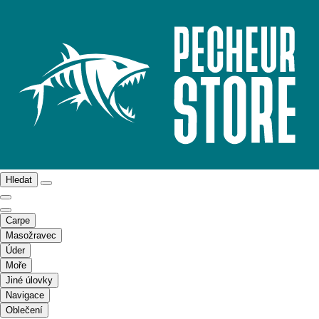
Hledat
Carpe
Masožravec
Úder
Moře
Jiné úlovky
Navigace
Oblečení