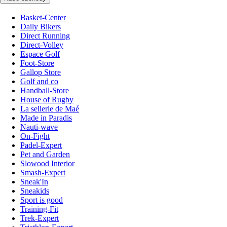
Basket-Center
Daily Bikers
Direct Running
Direct-Volley
Espace Golf
Foot-Store
Gallop Store
Golf and co
Handball-Store
House of Rugby
La sellerie de Maé
Made in Paradis
Nauti-wave
On-Fight
Padel-Expert
Pet and Garden
Slowood Interior
Smash-Expert
Sneak'In
Sneakids
Sport is good
Training-Fit
Trek-Expert