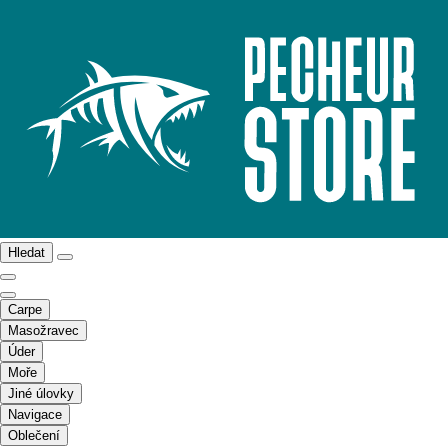
Hledat
Carpe
Masožravec
Úder
Moře
Jiné úlovky
Navigace
Oblečení