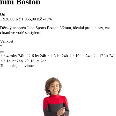
mm Boston
Od
1 936,00 Kč
1 056,00 Kč
-45%
Dětský neoprén Jobe Sports Boston 3/2mm, ideální pro juniory, vás
chrání ve vodě se stylem!
Velikost
*
4 roky
24h
6 let
24h
8 let
24h
10 let
24h
12 let
24h
14 let
24h
16 let
24h
Toto pole je povinné