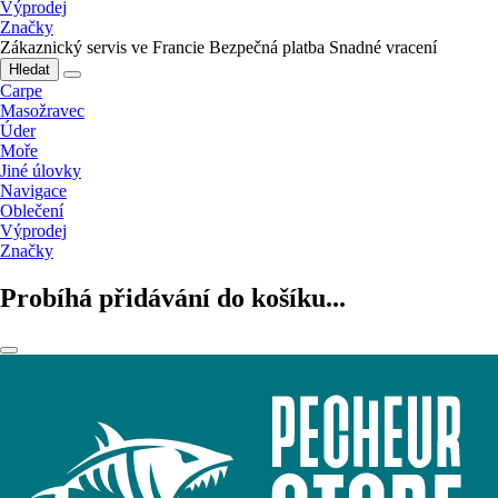
Výprodej
Značky
Zákaznický servis ve Francie
Bezpečná platba
Snadné vracení
Hledat
Carpe
Masožravec
Úder
Moře
Jiné úlovky
Navigace
Oblečení
Výprodej
Značky
Probíhá přidávání do košíku...