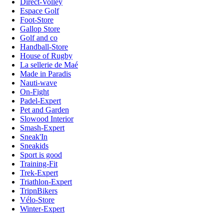
Direct-Volley
Espace Golf
Foot-Store
Gallop Store
Golf and co
Handball-Store
House of Rugby
La sellerie de Maé
Made in Paradis
Nauti-wave
On-Fight
Padel-Expert
Pet and Garden
Slowood Interior
Smash-Expert
Sneak'In
Sneakids
Sport is good
Training-Fit
Trek-Expert
Triathlon-Expert
TripnBikers
Vélo-Store
Winter-Expert