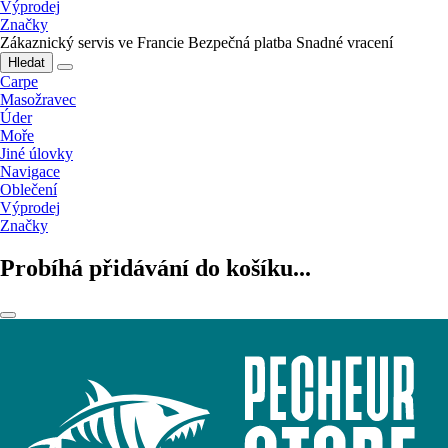
Výprodej
Značky
Zákaznický servis ve Francie
Bezpečná platba
Snadné vracení
Hledat
Carpe
Masožravec
Úder
Moře
Jiné úlovky
Navigace
Oblečení
Výprodej
Značky
Probíhá přidávání do košíku...