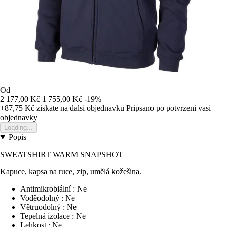
Od
2 177,00 Kč
1 755,00 Kč
-19%
+87,75 Kč
ziskate na dalsi objednavku
Pripsano po potvrzeni vasi
objednavky
Loading...
Popis
SWEATSHIRT WARM SNAPSHOT
Kapuce, kapsa na ruce, zip, umělá kožešina.
Antimikrobiální : Ne
Voděodolný : Ne
Větruodolný : Ne
Tepelná izolace : Ne
Lehkost : Ne