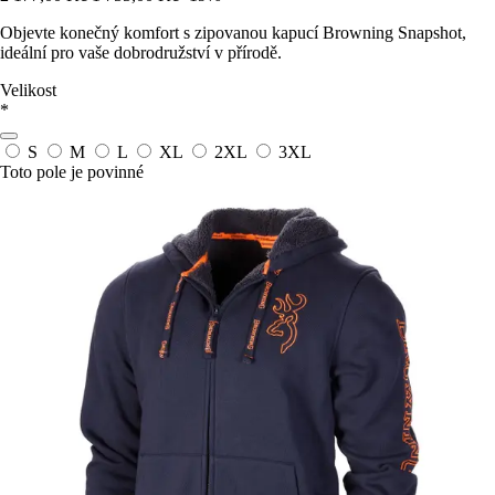
Objevte konečný komfort s zipovanou kapucí Browning Snapshot,
ideální pro vaše dobrodružství v přírodě.
Velikost
*
S
M
L
XL
2XL
3XL
Toto pole je povinné